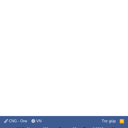
CNG - One
VN
Trợ giúp
R
S