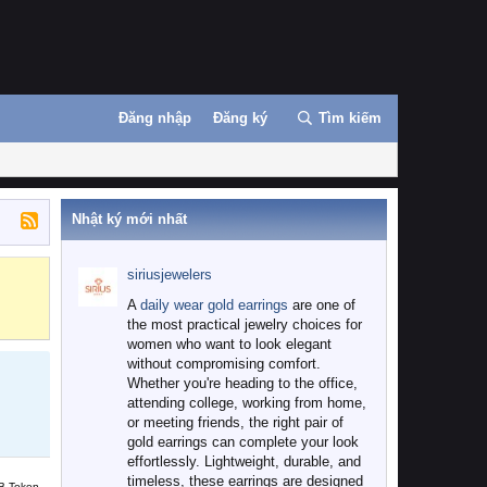
Đăng nhập
Đăng ký
Tìm kiếm
Nhật ký mới nhất
siriusjewelers
Binance
MEXC
A
daily wear gold earrings
are one of
the most practical jewelry choices for
women who want to look elegant
without compromising comfort.
Whether you're heading to the office,
attending college, working from home,
or meeting friends, the right pair of
gold earrings can complete your look
effortlessly. Lightweight, durable, and
timeless, these earrings are designed
B Token