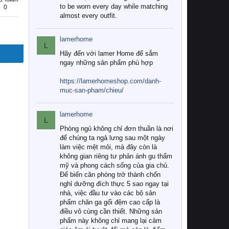
to be worn every day while matching
0
almost every outfit.
lamerhome
L
Hãy đến với lamer Home để sắm
ngay những sản phẩm phù hợp
https://lamerhomeshop.com/danh-
muc-san-pham/chieu/
lamerhome
L
Phòng ngủ không chỉ đơn thuần là nơi
để chúng ta ngả lưng sau một ngày
làm việc mệt mỏi, mà đây còn là
không gian riêng tư phản ánh gu thẩm
mỹ và phong cách sống của gia chủ.
Để biến căn phòng trở thành chốn
nghỉ dưỡng đích thực 5 sao ngay tại
nhà, việc đầu tư vào các bộ sản
phẩm chăn ga gối đệm cao cấp là
điều vô cùng cần thiết. Những sản
phẩm này không chỉ mang lại cảm