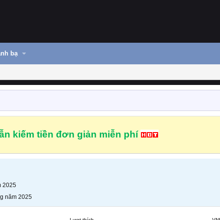
nh bạ
n kiếm tiền đơn giản miễn phí
m 2025
ng năm 2025
Lượt thích
VN