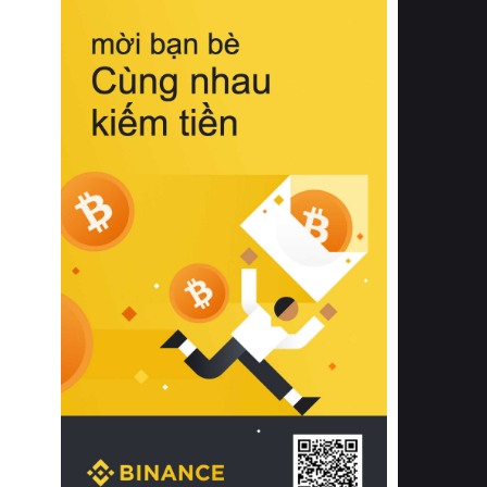
biệt từ bề mặt vải mềm mịn, khả năng
thoáng khí tuyệt vời cho đến độ đàn
hồi chuẩn xác của phần đệm nâng đỡ
cột sống.
Bên cạnh đó, việc lựa chọn các dòng
sản phẩm đạt chuẩn chất lượng quốc
tế còn giúp ngăn ngừa tình trạng kích
ứng da, hạn chế sự phát triển của vi
khuẩn và nấm mốc trong điều kiện
thời tiết nóng ẩm. Bạn có thể tìm hiểu
thêm các nghiên cứu khoa học về tác
động của giấc ngủ và môi trường
phòng ngủ đối với sức khỏe con
người tại Sleep Foundation (External
Link) để có cái nhìn toàn diện hơn.
2. Các tiêu chí vàng khi lựa chọn
chăn ga gối đệm cao cấp cho phòng
ngủ
Để sở hữu một bộ chăn ga gối đệm
cao cấp hoàn hảo cả về thẩm mỹ lẫn
công năng, người tiêu dùng cần cân
nhắc kỹ lưỡng các tiêu chí quan trọng