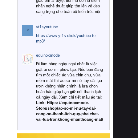
giác êm ái tuyệt đối mà còn là điểm
nhấn nghệ thuật giúp tôn lên vẻ đẹp
sang trọng cho toàn bộ kiến trúc nội
thất.
yt1syoutube
Tuy nhiên, giữa thị trường đa dạng
Y
với vô vàn thương hiệu và mẫu mã
https://www-yt1s.click/youtube-to-
như hiện nay, làm thế nào để chọn
mp3/
được những bộ chăn ga gối đệm cao
cấp thực sự chất lượng, phù hợp với
equinoxmode
khí hậu và nhu cầu sử dụng của gia
đình? Hãy cùng chúng tôi đi tìm lời
Đi làm hàng ngày ngại nhất là việc
giải đáp chi tiết qua bài viết dưới đây.
giặt ủi sơ mi phức tạp. Nếu bạn đang
tìm một chiếc áo vừa chỉn chu, vừa
1. Tại sao các gia đình hiện đại lại ưa
mềm mát thì áo sơ mi nữ tay dài lụa
chuộng chăn ga gối đệm cao cấp?
trơn không nhăn chính là lựa chọn
hoàn hảo giúp bạn giữ nét thanh lịch
Khác với các dòng sản phẩm thông
cả ngày dài. Xem chi tiết mẫu áo tại:
thường, những bộ chăn ga gối đệm
Link: Https: //equinoxmode.
cao cấp trải qua quy trình sản xuất
Store/shop/ao-so-mi-nu-tay-dai-
nghiêm ngặt từ khâu chọn lọc nguyên
cong-so-thanh-lich-quy-phaichat-
liệu tự nhiên đến công nghệ dệt
vai-lua-tronkhong-nhanthoang-mat/
nhuộm hiện đại không chứa hóa chất
độc hại. Khi sử dụng dòng sản phẩm
này, bạn sẽ cảm nhận rõ rệt sự khác