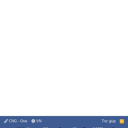
CNG - One
VN
Trợ giúp
R
S