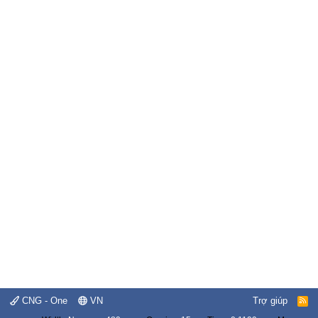
CNG - One
VN
Trợ giúp
R
S