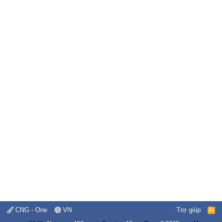
CNG - One
VN
Trợ giúp
R
S