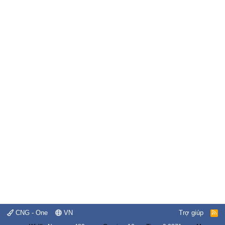
CNG - One
VN
Trợ giúp
R
S