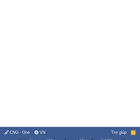
CNG - One
VN
Trợ giúp
R
S