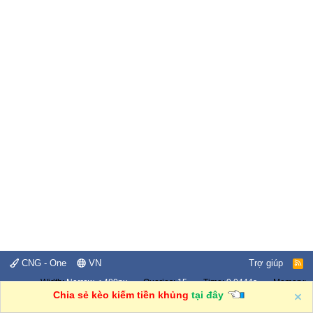
CNG - One
VN
Trợ giúp
R
S
Width
Queries
15
Time
0.0444s
Memory
S
3.04MB
Chia sẻ kèo kiếm tiền khủng
tại đây