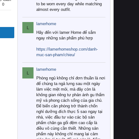
to be worn every day while matching
0
almost every outfit.
lamerhome
L
Hãy đến với lamer Home để sắm
ngay những sản phẩm phù hợp
https://lamerhomeshop.com/danh-
muc-san-pham/chieu/
lamerhome
L
Phòng ngủ không chỉ đơn thuần là nơi
để chúng ta ngả lưng sau một ngày
làm việc mệt mỏi, mà đây còn là
không gian riêng tư phản ánh gu thẩm
mỹ và phong cách sống của gia chủ.
Để biến căn phòng trở thành chốn
nghỉ dưỡng đích thực 5 sao ngay tại
nhà, việc đầu tư vào các bộ sản
phẩm chăn ga gối đệm cao cấp là
điều vô cùng cần thiết. Những sản
phẩm này không chỉ mang lại cảm