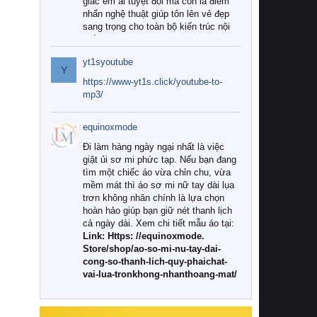
giác êm ái tuyệt đối mà còn là điểm
nhấn nghệ thuật giúp tôn lên vẻ đẹp
sang trọng cho toàn bộ kiến trúc nội
thất.
yt1syoutube
Tuy nhiên, giữa thị trường đa dạng
Y
với vô vàn thương hiệu và mẫu mã
https://www-yt1s.click/youtube-to-
như hiện nay, làm thế nào để chọn
mp3/
được những bộ chăn ga gối đệm cao
cấp thực sự chất lượng, phù hợp với
equinoxmode
khí hậu và nhu cầu sử dụng của gia
đình? Hãy cùng chúng tôi đi tìm lời
Đi làm hàng ngày ngại nhất là việc
giải đáp chi tiết qua bài viết dưới đây.
giặt ủi sơ mi phức tạp. Nếu bạn đang
tìm một chiếc áo vừa chỉn chu, vừa
1. Tại sao các gia đình hiện đại lại ưa
mềm mát thì áo sơ mi nữ tay dài lụa
chuộng chăn ga gối đệm cao cấp?
trơn không nhăn chính là lựa chọn
hoàn hảo giúp bạn giữ nét thanh lịch
Khác với các dòng sản phẩm thông
cả ngày dài. Xem chi tiết mẫu áo tại:
thường, những bộ chăn ga gối đệm
Link: Https: //equinoxmode.
cao cấp trải qua quy trình sản xuất
Store/shop/ao-so-mi-nu-tay-dai-
nghiêm ngặt từ khâu chọn lọc nguyên
cong-so-thanh-lich-quy-phaichat-
liệu tự nhiên đến công nghệ dệt
vai-lua-tronkhong-nhanthoang-mat/
nhuộm hiện đại không chứa hóa chất
độc hại. Khi sử dụng dòng sản phẩm
này, bạn sẽ cảm nhận rõ rệt sự khác