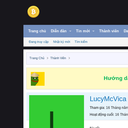
Trang chủ
Diễn đàn
Tin mới
Thành viên
Da
Đang truy cập
Nhật ký mới
Tìm kiếm
Trang Chủ
Thành Viên
Hướng dẫ
LucyMcVica
L
Tham gia
16 Tháng nă
Hoạt động cuối
16 Thá
Bài viết