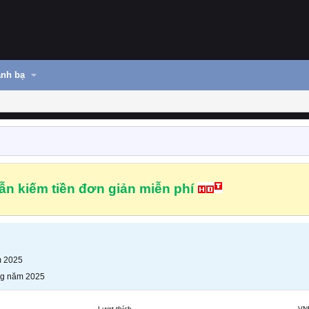
nh bạ
n kiếm tiền đơn giản miễn phí
m 2025
ng năm 2025
Lượt thích
VN