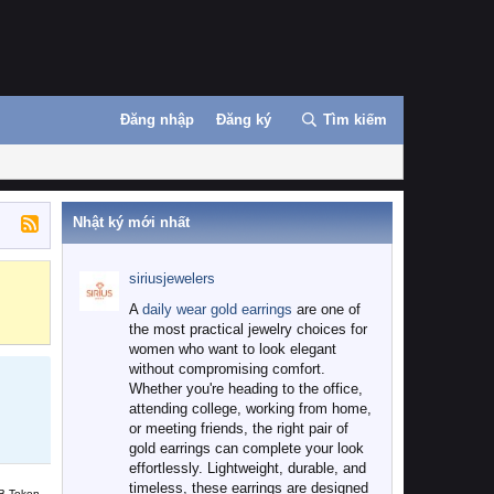
Đăng nhập
Đăng ký
Tìm kiếm
Nhật ký mới nhất
siriusjewelers
Binance
MEXC
A
daily wear gold earrings
are one of
the most practical jewelry choices for
women who want to look elegant
without compromising comfort.
Whether you're heading to the office,
attending college, working from home,
or meeting friends, the right pair of
gold earrings can complete your look
effortlessly. Lightweight, durable, and
timeless, these earrings are designed
B Token