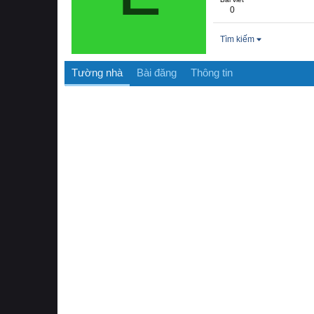
0
Tìm kiếm
Tường nhà
Bài đăng
Thông tin