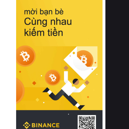
biệt từ bề mặt vải mềm mịn, khả năng
thoáng khí tuyệt vời cho đến độ đàn
hồi chuẩn xác của phần đệm nâng đỡ
cột sống.
Bên cạnh đó, việc lựa chọn các dòng
sản phẩm đạt chuẩn chất lượng quốc
tế còn giúp ngăn ngừa tình trạng kích
ứng da, hạn chế sự phát triển của vi
khuẩn và nấm mốc trong điều kiện
thời tiết nóng ẩm. Bạn có thể tìm hiểu
thêm các nghiên cứu khoa học về tác
động của giấc ngủ và môi trường
phòng ngủ đối với sức khỏe con
người tại Sleep Foundation (External
Link) để có cái nhìn toàn diện hơn.
2. Các tiêu chí vàng khi lựa chọn
chăn ga gối đệm cao cấp cho phòng
ngủ
Để sở hữu một bộ chăn ga gối đệm
cao cấp hoàn hảo cả về thẩm mỹ lẫn
công năng, người tiêu dùng cần cân
nhắc kỹ lưỡng các tiêu chí quan trọng