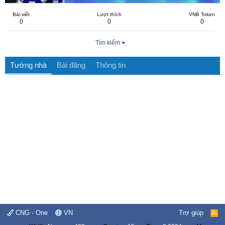
Bài viết
Lượt thích
VNB Token
0
0
0
Tìm kiếm
Tường nhà
Bài đăng
Thông tin
CNG - One
VN
Trợ giúp
R
S