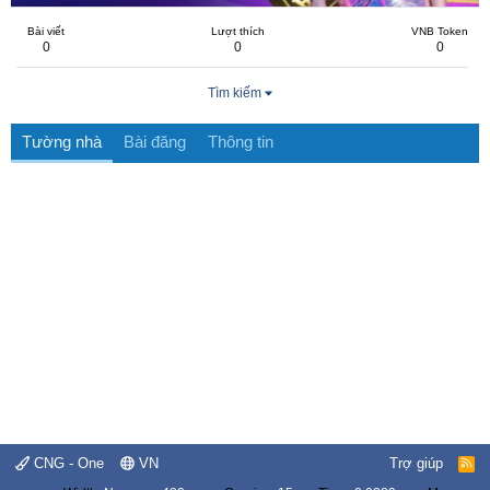
Bài viết
Lượt thích
VNB Token
0
0
0
Tìm kiếm
Tường nhà
Bài đăng
Thông tin
CNG - One
VN
Trợ giúp
R
S