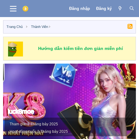
Đăng nhập
Đăng ký
Trang Chủ
Thành Viên
Hướng dẫn kiếm tiền đơn giản miễn phí
luck8moe
Tham gia
3 Tháng bảy 2025
Hoạt động cuối
3 Tháng bảy 2025