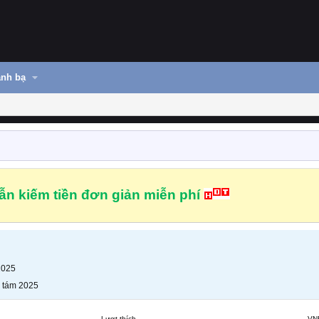
nh bạ
n kiếm tiền đơn giản miễn phí
2025
 tám 2025
Lượt thích
VN