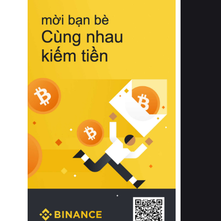
biệt từ bề mặt vải mềm mịn, khả năng
thoáng khí tuyệt vời cho đến độ đàn
hồi chuẩn xác của phần đệm nâng đỡ
cột sống.
Bên cạnh đó, việc lựa chọn các dòng
sản phẩm đạt chuẩn chất lượng quốc
tế còn giúp ngăn ngừa tình trạng kích
ứng da, hạn chế sự phát triển của vi
khuẩn và nấm mốc trong điều kiện
thời tiết nóng ẩm. Bạn có thể tìm hiểu
thêm các nghiên cứu khoa học về tác
động của giấc ngủ và môi trường
phòng ngủ đối với sức khỏe con
người tại Sleep Foundation (External
Link) để có cái nhìn toàn diện hơn.
2. Các tiêu chí vàng khi lựa chọn
chăn ga gối đệm cao cấp cho phòng
ngủ
Để sở hữu một bộ chăn ga gối đệm
cao cấp hoàn hảo cả về thẩm mỹ lẫn
công năng, người tiêu dùng cần cân
nhắc kỹ lưỡng các tiêu chí quan trọng