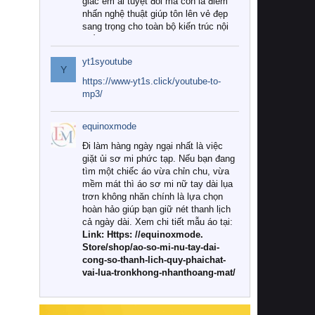
giác êm ái tuyệt đối mà còn là điểm
nhấn nghệ thuật giúp tôn lên vẻ đẹp
sang trọng cho toàn bộ kiến trúc nội
thất.
yt1syoutube
Tuy nhiên, giữa thị trường đa dạng
Y
với vô vàn thương hiệu và mẫu mã
https://www-yt1s.click/youtube-to-
như hiện nay, làm thế nào để chọn
mp3/
được những bộ chăn ga gối đệm cao
cấp thực sự chất lượng, phù hợp với
equinoxmode
khí hậu và nhu cầu sử dụng của gia
đình? Hãy cùng chúng tôi đi tìm lời
Đi làm hàng ngày ngại nhất là việc
giải đáp chi tiết qua bài viết dưới đây.
giặt ủi sơ mi phức tạp. Nếu bạn đang
tìm một chiếc áo vừa chỉn chu, vừa
1. Tại sao các gia đình hiện đại lại ưa
mềm mát thì áo sơ mi nữ tay dài lụa
chuộng chăn ga gối đệm cao cấp?
trơn không nhăn chính là lựa chọn
hoàn hảo giúp bạn giữ nét thanh lịch
Khác với các dòng sản phẩm thông
cả ngày dài. Xem chi tiết mẫu áo tại:
thường, những bộ chăn ga gối đệm
Link: Https: //equinoxmode.
cao cấp trải qua quy trình sản xuất
Store/shop/ao-so-mi-nu-tay-dai-
nghiêm ngặt từ khâu chọn lọc nguyên
cong-so-thanh-lich-quy-phaichat-
liệu tự nhiên đến công nghệ dệt
vai-lua-tronkhong-nhanthoang-mat/
nhuộm hiện đại không chứa hóa chất
độc hại. Khi sử dụng dòng sản phẩm
này, bạn sẽ cảm nhận rõ rệt sự khác