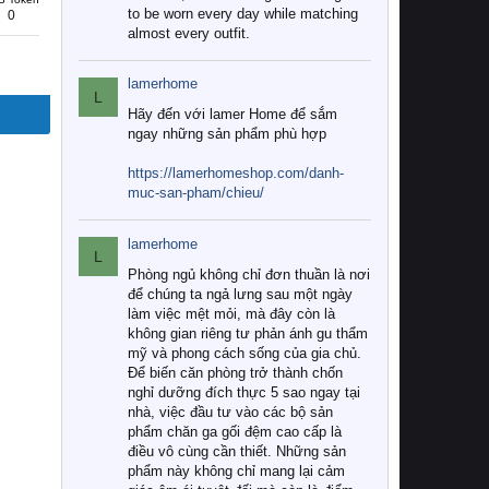
to be worn every day while matching
0
almost every outfit.
lamerhome
L
Hãy đến với lamer Home để sắm
ngay những sản phẩm phù hợp
https://lamerhomeshop.com/danh-
muc-san-pham/chieu/
lamerhome
L
Phòng ngủ không chỉ đơn thuần là nơi
để chúng ta ngả lưng sau một ngày
làm việc mệt mỏi, mà đây còn là
không gian riêng tư phản ánh gu thẩm
mỹ và phong cách sống của gia chủ.
Để biến căn phòng trở thành chốn
nghỉ dưỡng đích thực 5 sao ngay tại
nhà, việc đầu tư vào các bộ sản
phẩm chăn ga gối đệm cao cấp là
điều vô cùng cần thiết. Những sản
phẩm này không chỉ mang lại cảm