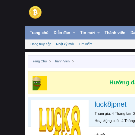
Trang chủ
Diễn đàn
Tin mới
Thành viên
Da
Đang truy cập
Nhật ký mới
Tìm kiếm
Trang Chủ
Thành Viên
Hướng dẫ
luck8jpnet
Tham gia
4 Tháng tám 
Hoạt động cuối
4 Tháng
Bài viết