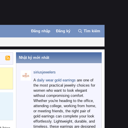
Đăng nhập
Đăng ký
Tìm kiếm
Nhật ký mới nhất
siriusjewelers
Binance
MEXC
A
daily wear gold earrings
are one of
the most practical jewelry choices for
women who want to look elegant
without compromising comfort.
Whether you're heading to the office,
attending college, working from home,
or meeting friends, the right pair of
gold earrings can complete your look
effortlessly. Lightweight, durable, and
timeless, these earrings are designed
B Token