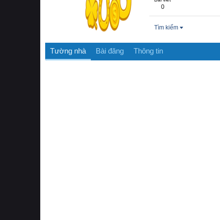
0
Tìm kiếm
Tường nhà
Bài đăng
Thông tin