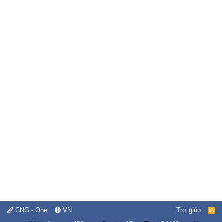
CNG - One
VN
Trợ giúp
R
S