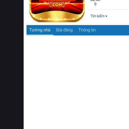
0
Tìm kiếm
Tường nhà
Bài đăng
Thông tin