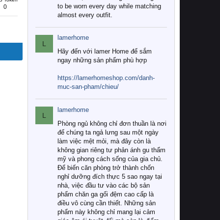
to be worn every day while matching
0
almost every outfit.
lamerhome
L
Hãy đến với lamer Home để sắm
ngay những sản phẩm phù hợp
https://lamerhomeshop.com/danh-
muc-san-pham/chieu/
lamerhome
L
Phòng ngủ không chỉ đơn thuần là nơi
để chúng ta ngả lưng sau một ngày
làm việc mệt mỏi, mà đây còn là
không gian riêng tư phản ánh gu thẩm
mỹ và phong cách sống của gia chủ.
Để biến căn phòng trở thành chốn
nghỉ dưỡng đích thực 5 sao ngay tại
nhà, việc đầu tư vào các bộ sản
phẩm chăn ga gối đệm cao cấp là
điều vô cùng cần thiết. Những sản
phẩm này không chỉ mang lại cảm