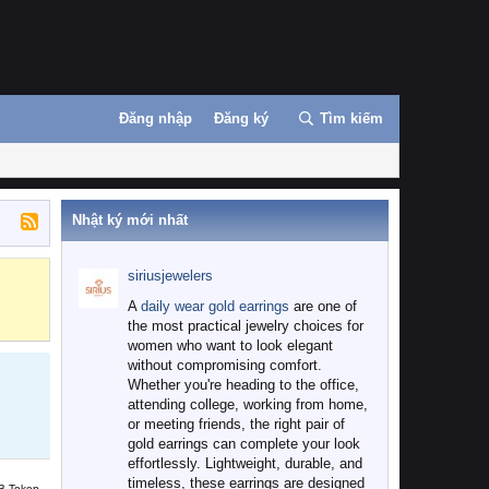
Đăng nhập
Đăng ký
Tìm kiếm
Nhật ký mới nhất
siriusjewelers
Binance
MEXC
A
daily wear gold earrings
are one of
the most practical jewelry choices for
women who want to look elegant
without compromising comfort.
Whether you're heading to the office,
attending college, working from home,
or meeting friends, the right pair of
gold earrings can complete your look
effortlessly. Lightweight, durable, and
timeless, these earrings are designed
B Token