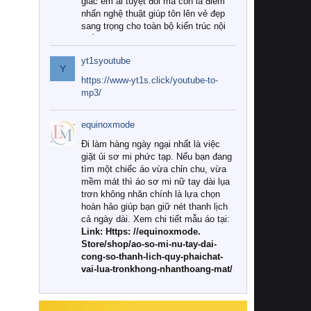
giác êm ái tuyệt đối mà còn là điểm
nhấn nghệ thuật giúp tôn lên vẻ đẹp
sang trọng cho toàn bộ kiến trúc nội
thất.
yt1syoutube
Tuy nhiên, giữa thị trường đa dạng
Y
với vô vàn thương hiệu và mẫu mã
https://www-yt1s.click/youtube-to-
như hiện nay, làm thế nào để chọn
mp3/
được những bộ chăn ga gối đệm cao
cấp thực sự chất lượng, phù hợp với
equinoxmode
khí hậu và nhu cầu sử dụng của gia
đình? Hãy cùng chúng tôi đi tìm lời
Đi làm hàng ngày ngại nhất là việc
giải đáp chi tiết qua bài viết dưới đây.
giặt ủi sơ mi phức tạp. Nếu bạn đang
tìm một chiếc áo vừa chỉn chu, vừa
1. Tại sao các gia đình hiện đại lại ưa
mềm mát thì áo sơ mi nữ tay dài lụa
chuộng chăn ga gối đệm cao cấp?
trơn không nhăn chính là lựa chọn
hoàn hảo giúp bạn giữ nét thanh lịch
Khác với các dòng sản phẩm thông
cả ngày dài. Xem chi tiết mẫu áo tại:
thường, những bộ chăn ga gối đệm
Link: Https: //equinoxmode.
cao cấp trải qua quy trình sản xuất
Store/shop/ao-so-mi-nu-tay-dai-
nghiêm ngặt từ khâu chọn lọc nguyên
cong-so-thanh-lich-quy-phaichat-
liệu tự nhiên đến công nghệ dệt
vai-lua-tronkhong-nhanthoang-mat/
nhuộm hiện đại không chứa hóa chất
độc hại. Khi sử dụng dòng sản phẩm
này, bạn sẽ cảm nhận rõ rệt sự khác