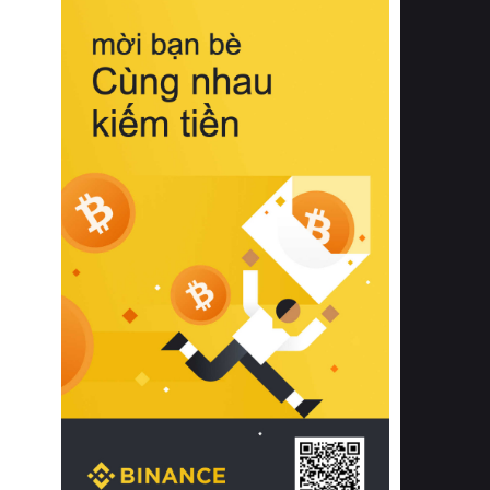
biệt từ bề mặt vải mềm mịn, khả năng
thoáng khí tuyệt vời cho đến độ đàn
hồi chuẩn xác của phần đệm nâng đỡ
cột sống.
Bên cạnh đó, việc lựa chọn các dòng
sản phẩm đạt chuẩn chất lượng quốc
tế còn giúp ngăn ngừa tình trạng kích
ứng da, hạn chế sự phát triển của vi
khuẩn và nấm mốc trong điều kiện
thời tiết nóng ẩm. Bạn có thể tìm hiểu
thêm các nghiên cứu khoa học về tác
động của giấc ngủ và môi trường
phòng ngủ đối với sức khỏe con
người tại Sleep Foundation (External
Link) để có cái nhìn toàn diện hơn.
2. Các tiêu chí vàng khi lựa chọn
chăn ga gối đệm cao cấp cho phòng
ngủ
Để sở hữu một bộ chăn ga gối đệm
cao cấp hoàn hảo cả về thẩm mỹ lẫn
công năng, người tiêu dùng cần cân
nhắc kỹ lưỡng các tiêu chí quan trọng