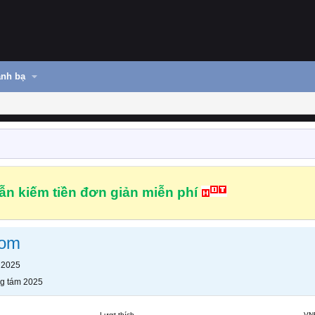
nh bạ
n kiếm tiền đơn giản miễn phí
com
 2025
g tám 2025
Lượt thích
VN