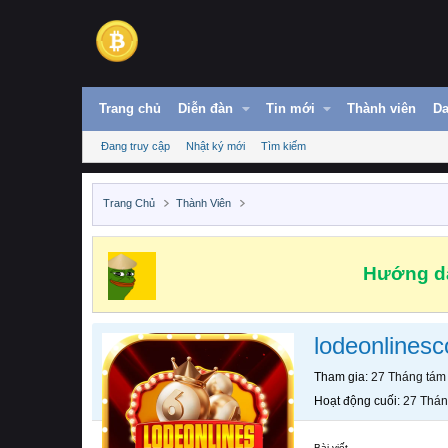
Trang chủ
Diễn đàn
Tin mới
Thành viên
Da
Đang truy cập
Nhật ký mới
Tìm kiếm
Trang Chủ
Thành Viên
Hướng dẫ
lodeonlines
Tham gia
27 Tháng tám
Hoạt động cuối
27 Thán
Bài viết