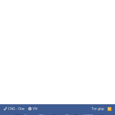
CNG - One
VN
Trợ giúp
R
S