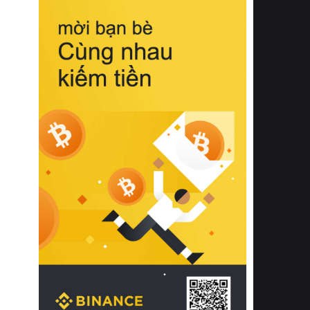
biệt từ bề mặt vải mềm mịn, khả năng
thoáng khí tuyệt vời cho đến độ đàn
hồi chuẩn xác của phần đệm nâng đỡ
cột sống.
Bên cạnh đó, việc lựa chọn các dòng
sản phẩm đạt chuẩn chất lượng quốc
tế còn giúp ngăn ngừa tình trạng kích
ứng da, hạn chế sự phát triển của vi
khuẩn và nấm mốc trong điều kiện
thời tiết nóng ẩm. Bạn có thể tìm hiểu
thêm các nghiên cứu khoa học về tác
động của giấc ngủ và môi trường
phòng ngủ đối với sức khỏe con
người tại Sleep Foundation (External
Link) để có cái nhìn toàn diện hơn.
2. Các tiêu chí vàng khi lựa chọn
chăn ga gối đệm cao cấp cho phòng
ngủ
Để sở hữu một bộ chăn ga gối đệm
cao cấp hoàn hảo cả về thẩm mỹ lẫn
công năng, người tiêu dùng cần cân
nhắc kỹ lưỡng các tiêu chí quan trọng