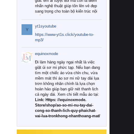
giác êm ái tuyệt đối mà còn là điểm
nhấn nghệ thuật giúp tôn lên vẻ đẹp
sang trọng cho toàn bộ kiến trúc nội
thất.
yt1syoutube
Tuy nhiên, giữa thị trường đa dạng
Y
với vô vàn thương hiệu và mẫu mã
https://www-yt1s.click/youtube-to-
như hiện nay, làm thế nào để chọn
mp3/
được những bộ chăn ga gối đệm cao
cấp thực sự chất lượng, phù hợp với
equinoxmode
khí hậu và nhu cầu sử dụng của gia
đình? Hãy cùng chúng tôi đi tìm lời
Đi làm hàng ngày ngại nhất là việc
giải đáp chi tiết qua bài viết dưới đây.
giặt ủi sơ mi phức tạp. Nếu bạn đang
tìm một chiếc áo vừa chỉn chu, vừa
1. Tại sao các gia đình hiện đại lại ưa
mềm mát thì áo sơ mi nữ tay dài lụa
chuộng chăn ga gối đệm cao cấp?
trơn không nhăn chính là lựa chọn
hoàn hảo giúp bạn giữ nét thanh lịch
Khác với các dòng sản phẩm thông
cả ngày dài. Xem chi tiết mẫu áo tại:
thường, những bộ chăn ga gối đệm
Link: Https: //equinoxmode.
cao cấp trải qua quy trình sản xuất
Store/shop/ao-so-mi-nu-tay-dai-
nghiêm ngặt từ khâu chọn lọc nguyên
cong-so-thanh-lich-quy-phaichat-
liệu tự nhiên đến công nghệ dệt
vai-lua-tronkhong-nhanthoang-mat/
nhuộm hiện đại không chứa hóa chất
độc hại. Khi sử dụng dòng sản phẩm
này, bạn sẽ cảm nhận rõ rệt sự khác