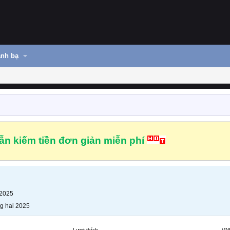
nh bạ
n kiếm tiền đơn giản miễn phí
 2025
g hai 2025
Lượt thích
VN