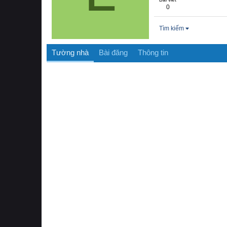
0
Tìm kiếm
Tường nhà
Bài đăng
Thông tin