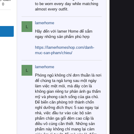
to be worn every day while matching
0
almost every outfit.
lamerhome
L
Hãy đến với lamer Home để sắm
ngay những sản phẩm phù hợp
https://lamerhomeshop.com/danh-
muc-san-pham/chieu/
lamerhome
L
Phòng ngủ không chỉ đơn thuần là nơi
để chúng ta ngả lưng sau một ngày
làm việc mệt mỏi, mà đây còn là
không gian riêng tư phản ánh gu thẩm
mỹ và phong cách sống của gia chủ.
Để biến căn phòng trở thành chốn
nghỉ dưỡng đích thực 5 sao ngay tại
nhà, việc đầu tư vào các bộ sản
phẩm chăn ga gối đệm cao cấp là
điều vô cùng cần thiết. Những sản
phẩm này không chỉ mang lại cảm