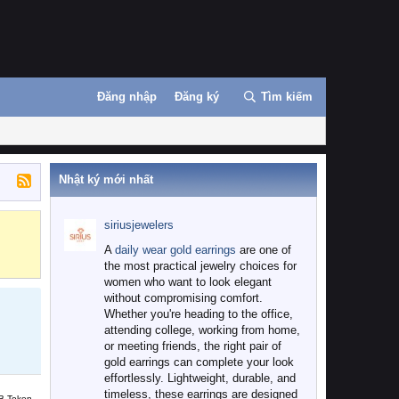
Đăng nhập
Đăng ký
Tìm kiếm
Nhật ký mới nhất
siriusjewelers
Binance
MEXC
A
daily wear gold earrings
are one of
the most practical jewelry choices for
women who want to look elegant
without compromising comfort.
Whether you're heading to the office,
attending college, working from home,
or meeting friends, the right pair of
gold earrings can complete your look
effortlessly. Lightweight, durable, and
timeless, these earrings are designed
B Token