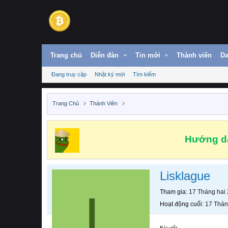
Trang chủ
Diễn đàn
Tin mới
Thành viên
Da
Đang truy cập
Nhật ký mới
Tìm kiếm
Trang Chủ
Thành Viên
Hướng dẫ
Lisklague
L
Tham gia
17 Tháng hai
Hoạt động cuối
17 Thán
Bài viết