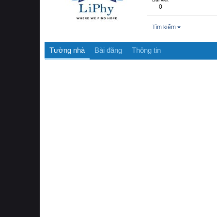
0
Tìm kiếm
Tường nhà
Bài đăng
Thông tin