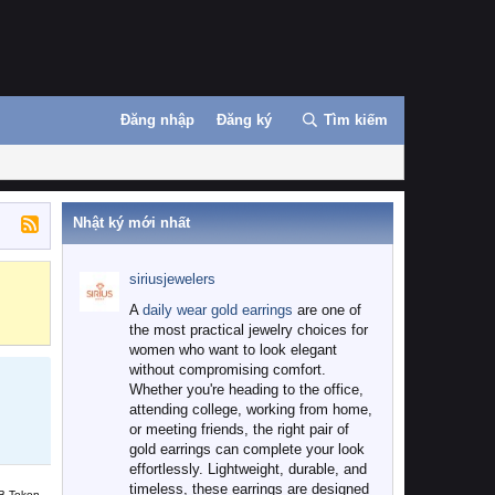
Đăng nhập
Đăng ký
Tìm kiếm
Nhật ký mới nhất
siriusjewelers
Binance
MEXC
A
daily wear gold earrings
are one of
the most practical jewelry choices for
women who want to look elegant
without compromising comfort.
Whether you're heading to the office,
attending college, working from home,
or meeting friends, the right pair of
gold earrings can complete your look
effortlessly. Lightweight, durable, and
timeless, these earrings are designed
B Token