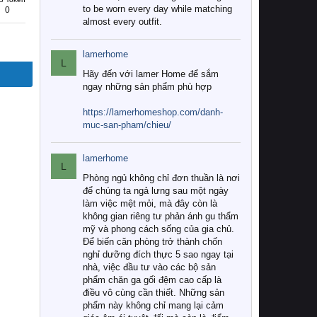
to be worn every day while matching
0
almost every outfit.
lamerhome
L
Hãy đến với lamer Home để sắm
ngay những sản phẩm phù hợp
https://lamerhomeshop.com/danh-
muc-san-pham/chieu/
lamerhome
L
Phòng ngủ không chỉ đơn thuần là nơi
để chúng ta ngả lưng sau một ngày
làm việc mệt mỏi, mà đây còn là
không gian riêng tư phản ánh gu thẩm
mỹ và phong cách sống của gia chủ.
Để biến căn phòng trở thành chốn
nghỉ dưỡng đích thực 5 sao ngay tại
nhà, việc đầu tư vào các bộ sản
phẩm chăn ga gối đệm cao cấp là
điều vô cùng cần thiết. Những sản
phẩm này không chỉ mang lại cảm