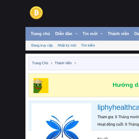
Trang chủ
Diễn đàn
Tin mới
Thành viên
Da
Đang truy cập
Nhật ký mới
Tìm kiếm
Trang Chủ
Thành Viên
Hướng dẫ
liphyhealthc
Tham gia
8 Tháng mười
Hoạt động cuối
8 Tháng
Bài viết