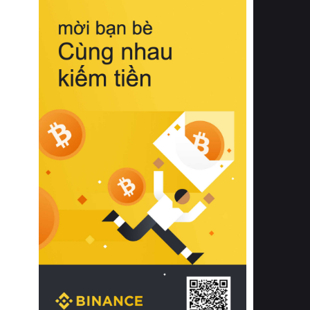
biệt từ bề mặt vải mềm mịn, khả năng
thoáng khí tuyệt vời cho đến độ đàn
hồi chuẩn xác của phần đệm nâng đỡ
cột sống.
Bên cạnh đó, việc lựa chọn các dòng
sản phẩm đạt chuẩn chất lượng quốc
tế còn giúp ngăn ngừa tình trạng kích
ứng da, hạn chế sự phát triển của vi
khuẩn và nấm mốc trong điều kiện
thời tiết nóng ẩm. Bạn có thể tìm hiểu
thêm các nghiên cứu khoa học về tác
động của giấc ngủ và môi trường
phòng ngủ đối với sức khỏe con
người tại Sleep Foundation (External
Link) để có cái nhìn toàn diện hơn.
2. Các tiêu chí vàng khi lựa chọn
chăn ga gối đệm cao cấp cho phòng
ngủ
Để sở hữu một bộ chăn ga gối đệm
cao cấp hoàn hảo cả về thẩm mỹ lẫn
công năng, người tiêu dùng cần cân
nhắc kỹ lưỡng các tiêu chí quan trọng