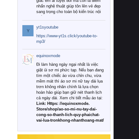
giác êm ái tuyệt đối mà còn là điểm
nhấn nghệ thuật giúp tôn lên vẻ đẹp
sang trọng cho toàn bộ kiến trúc nội
thất.
yt1syoutube
Tuy nhiên, giữa thị trường đa dạng
Y
với vô vàn thương hiệu và mẫu mã
https://www-yt1s.click/youtube-to-
như hiện nay, làm thế nào để chọn
mp3/
được những bộ chăn ga gối đệm cao
cấp thực sự chất lượng, phù hợp với
equinoxmode
khí hậu và nhu cầu sử dụng của gia
đình? Hãy cùng chúng tôi đi tìm lời
Đi làm hàng ngày ngại nhất là việc
giải đáp chi tiết qua bài viết dưới đây.
giặt ủi sơ mi phức tạp. Nếu bạn đang
tìm một chiếc áo vừa chỉn chu, vừa
1. Tại sao các gia đình hiện đại lại ưa
mềm mát thì áo sơ mi nữ tay dài lụa
chuộng chăn ga gối đệm cao cấp?
trơn không nhăn chính là lựa chọn
hoàn hảo giúp bạn giữ nét thanh lịch
Khác với các dòng sản phẩm thông
cả ngày dài. Xem chi tiết mẫu áo tại:
thường, những bộ chăn ga gối đệm
Link: Https: //equinoxmode.
cao cấp trải qua quy trình sản xuất
Store/shop/ao-so-mi-nu-tay-dai-
nghiêm ngặt từ khâu chọn lọc nguyên
cong-so-thanh-lich-quy-phaichat-
liệu tự nhiên đến công nghệ dệt
vai-lua-tronkhong-nhanthoang-mat/
nhuộm hiện đại không chứa hóa chất
độc hại. Khi sử dụng dòng sản phẩm
này, bạn sẽ cảm nhận rõ rệt sự khác