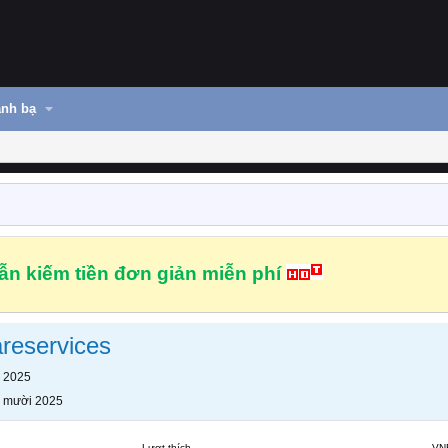
nh bạ
n kiếm tiền đơn giản miễn phí
areservices
 2025
 mười 2025
Lượt thích
VN