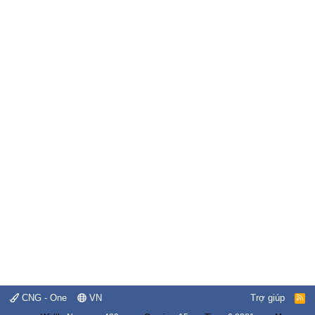
CNG - One
VN
Trợ giúp
R
S