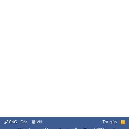
CNG - One
VN
Trợ giúp
R
S