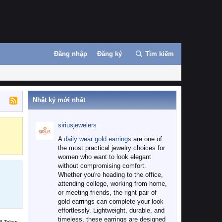
Đăng nhập
Đăng ký
Tìm kiếm
Nhật ký mới nhất
siriusjewelers
Binance
MEXC
A
daily wear gold earrings
are one of
the most practical jewelry choices for
women who want to look elegant
without compromising comfort.
Whether you're heading to the office,
attending college, working from home,
or meeting friends, the right pair of
gold earrings can complete your look
effortlessly. Lightweight, durable, and
timeless, these earrings are designed
B Token