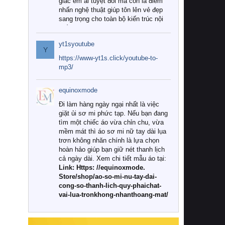
giác êm ái tuyệt đối mà còn là điểm
nhấn nghệ thuật giúp tôn lên vẻ đẹp
sang trọng cho toàn bộ kiến trúc nội
thất.
yt1syoutube
Tuy nhiên, giữa thị trường đa dạng
Y
với vô vàn thương hiệu và mẫu mã
https://www-yt1s.click/youtube-to-
như hiện nay, làm thế nào để chọn
mp3/
được những bộ chăn ga gối đệm cao
cấp thực sự chất lượng, phù hợp với
equinoxmode
khí hậu và nhu cầu sử dụng của gia
đình? Hãy cùng chúng tôi đi tìm lời
Đi làm hàng ngày ngại nhất là việc
giải đáp chi tiết qua bài viết dưới đây.
giặt ủi sơ mi phức tạp. Nếu bạn đang
tìm một chiếc áo vừa chỉn chu, vừa
1. Tại sao các gia đình hiện đại lại ưa
mềm mát thì áo sơ mi nữ tay dài lụa
chuộng chăn ga gối đệm cao cấp?
trơn không nhăn chính là lựa chọn
hoàn hảo giúp bạn giữ nét thanh lịch
Khác với các dòng sản phẩm thông
cả ngày dài. Xem chi tiết mẫu áo tại:
thường, những bộ chăn ga gối đệm
Link: Https: //equinoxmode.
cao cấp trải qua quy trình sản xuất
Store/shop/ao-so-mi-nu-tay-dai-
nghiêm ngặt từ khâu chọn lọc nguyên
cong-so-thanh-lich-quy-phaichat-
liệu tự nhiên đến công nghệ dệt
vai-lua-tronkhong-nhanthoang-mat/
nhuộm hiện đại không chứa hóa chất
độc hại. Khi sử dụng dòng sản phẩm
này, bạn sẽ cảm nhận rõ rệt sự khác