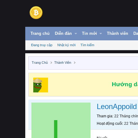
Trang chủ
Diễn đàn
Tin mới
Thành viên
Da
Đang truy cập
Nhật ký mới
Tìm kiếm
Trang Chủ
Thành Viên
Hướng dẫ
LeonAppoild
L
Tham gia
22 Tháng chí
Hoạt động cuối
22 Thán
Bài viết