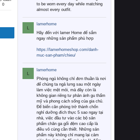
to be worn every day while matching
0
almost every outfit.
lamerhome
L
Hãy đến với lamer Home để sắm
ngay những sản phẩm phù hợp
https://lamerhomeshop.com/danh-
muc-san-pham/chieu/
lamerhome
L
Phòng ngủ không chỉ đơn thuần là nơi
để chúng ta ngả lưng sau một ngày
làm việc mệt mỏi, mà đây còn là
không gian riêng tư phản ánh gu thẩm
mỹ và phong cách sống của gia chủ.
Để biến căn phòng trở thành chốn
nghỉ dưỡng đích thực 5 sao ngay tại
nhà, việc đầu tư vào các bộ sản
phẩm chăn ga gối đệm cao cấp là
điều vô cùng cần thiết. Những sản
phẩm này không chỉ mang lại cảm