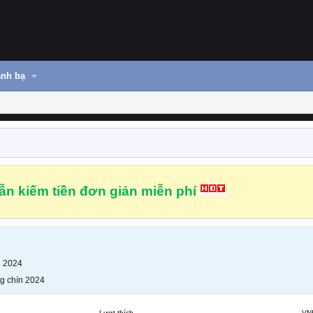
nh bạ
n kiếm tiền đơn giản miễn phí
n 2024
g chín 2024
Lượt thích
VN