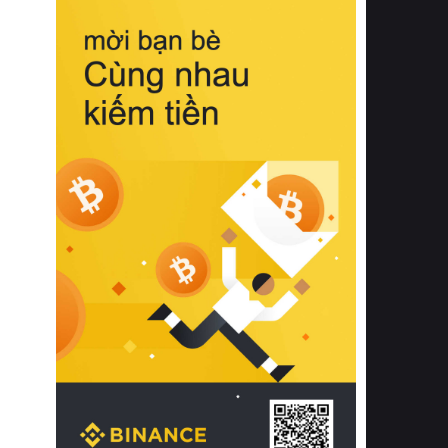
biệt từ bề mặt vải mềm mịn, khả năng
thoáng khí tuyệt vời cho đến độ đàn
hồi chuẩn xác của phần đệm nâng đỡ
cột sống.
Bên cạnh đó, việc lựa chọn các dòng
sản phẩm đạt chuẩn chất lượng quốc
tế còn giúp ngăn ngừa tình trạng kích
ứng da, hạn chế sự phát triển của vi
khuẩn và nấm mốc trong điều kiện
thời tiết nóng ẩm. Bạn có thể tìm hiểu
thêm các nghiên cứu khoa học về tác
động của giấc ngủ và môi trường
phòng ngủ đối với sức khỏe con
người tại Sleep Foundation (External
Link) để có cái nhìn toàn diện hơn.
2. Các tiêu chí vàng khi lựa chọn
chăn ga gối đệm cao cấp cho phòng
ngủ
Để sở hữu một bộ chăn ga gối đệm
cao cấp hoàn hảo cả về thẩm mỹ lẫn
công năng, người tiêu dùng cần cân
nhắc kỹ lưỡng các tiêu chí quan trọng