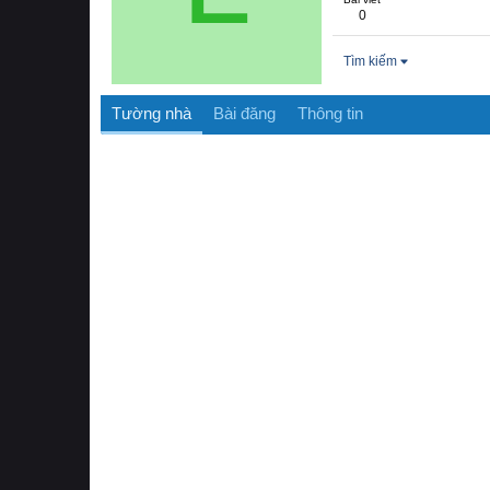
0
Tìm kiếm
Tường nhà
Bài đăng
Thông tin