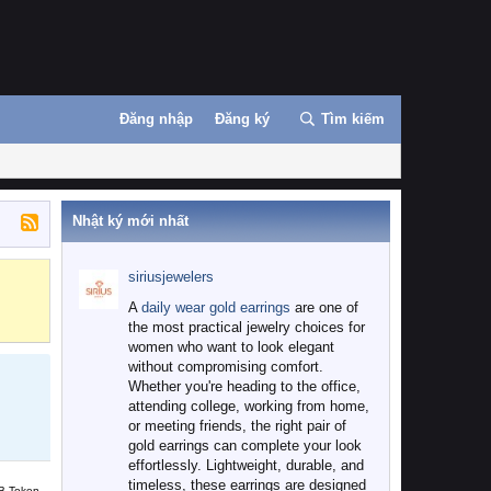
Đăng nhập
Đăng ký
Tìm kiếm
Nhật ký mới nhất
siriusjewelers
Binance
MEXC
A
daily wear gold earrings
are one of
the most practical jewelry choices for
women who want to look elegant
without compromising comfort.
Whether you're heading to the office,
attending college, working from home,
or meeting friends, the right pair of
gold earrings can complete your look
effortlessly. Lightweight, durable, and
timeless, these earrings are designed
B Token