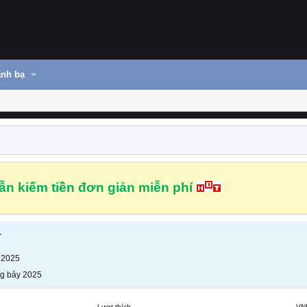
nh bạ
n kiếm tiền đơn giản miễn phí
r
 2025
g bảy 2025
Lượt thích
VN