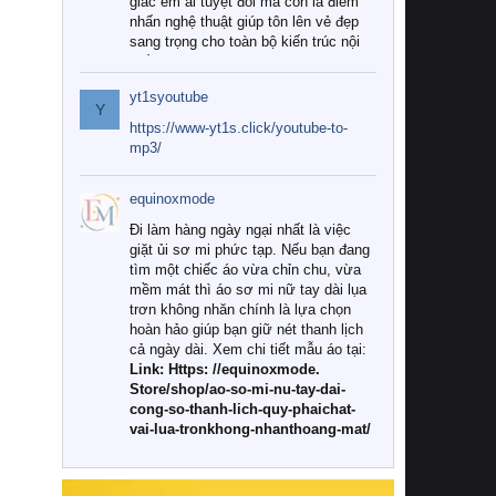
giác êm ái tuyệt đối mà còn là điểm
nhấn nghệ thuật giúp tôn lên vẻ đẹp
sang trọng cho toàn bộ kiến trúc nội
thất.
yt1syoutube
Tuy nhiên, giữa thị trường đa dạng
Y
với vô vàn thương hiệu và mẫu mã
https://www-yt1s.click/youtube-to-
như hiện nay, làm thế nào để chọn
mp3/
được những bộ chăn ga gối đệm cao
cấp thực sự chất lượng, phù hợp với
equinoxmode
khí hậu và nhu cầu sử dụng của gia
đình? Hãy cùng chúng tôi đi tìm lời
Đi làm hàng ngày ngại nhất là việc
giải đáp chi tiết qua bài viết dưới đây.
giặt ủi sơ mi phức tạp. Nếu bạn đang
tìm một chiếc áo vừa chỉn chu, vừa
1. Tại sao các gia đình hiện đại lại ưa
mềm mát thì áo sơ mi nữ tay dài lụa
chuộng chăn ga gối đệm cao cấp?
trơn không nhăn chính là lựa chọn
hoàn hảo giúp bạn giữ nét thanh lịch
Khác với các dòng sản phẩm thông
cả ngày dài. Xem chi tiết mẫu áo tại:
thường, những bộ chăn ga gối đệm
Link: Https: //equinoxmode.
cao cấp trải qua quy trình sản xuất
Store/shop/ao-so-mi-nu-tay-dai-
nghiêm ngặt từ khâu chọn lọc nguyên
cong-so-thanh-lich-quy-phaichat-
liệu tự nhiên đến công nghệ dệt
vai-lua-tronkhong-nhanthoang-mat/
nhuộm hiện đại không chứa hóa chất
độc hại. Khi sử dụng dòng sản phẩm
này, bạn sẽ cảm nhận rõ rệt sự khác