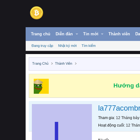
Trang chủ
Diễn đàn
Tin mới
Thành viên
Da
Đang truy cập
Nhật ký mới
Tìm kiếm
Trang Chủ
Thành Viên
Hướng dẫ
la777acomb
L
Tham gia
12 Tháng bảy
Hoạt động cuối
12 Thán
Bài viết