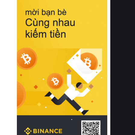
biệt từ bề mặt vải mềm mịn, khả năng
thoáng khí tuyệt vời cho đến độ đàn
hồi chuẩn xác của phần đệm nâng đỡ
cột sống.
Bên cạnh đó, việc lựa chọn các dòng
sản phẩm đạt chuẩn chất lượng quốc
tế còn giúp ngăn ngừa tình trạng kích
ứng da, hạn chế sự phát triển của vi
khuẩn và nấm mốc trong điều kiện
thời tiết nóng ẩm. Bạn có thể tìm hiểu
thêm các nghiên cứu khoa học về tác
động của giấc ngủ và môi trường
phòng ngủ đối với sức khỏe con
người tại Sleep Foundation (External
Link) để có cái nhìn toàn diện hơn.
2. Các tiêu chí vàng khi lựa chọn
chăn ga gối đệm cao cấp cho phòng
ngủ
Để sở hữu một bộ chăn ga gối đệm
cao cấp hoàn hảo cả về thẩm mỹ lẫn
công năng, người tiêu dùng cần cân
nhắc kỹ lưỡng các tiêu chí quan trọng