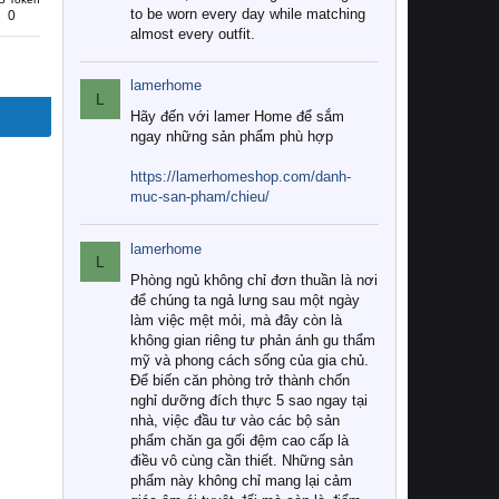
to be worn every day while matching
0
almost every outfit.
lamerhome
L
Hãy đến với lamer Home để sắm
ngay những sản phẩm phù hợp
https://lamerhomeshop.com/danh-
muc-san-pham/chieu/
lamerhome
L
Phòng ngủ không chỉ đơn thuần là nơi
để chúng ta ngả lưng sau một ngày
làm việc mệt mỏi, mà đây còn là
không gian riêng tư phản ánh gu thẩm
mỹ và phong cách sống của gia chủ.
Để biến căn phòng trở thành chốn
nghỉ dưỡng đích thực 5 sao ngay tại
nhà, việc đầu tư vào các bộ sản
phẩm chăn ga gối đệm cao cấp là
điều vô cùng cần thiết. Những sản
phẩm này không chỉ mang lại cảm