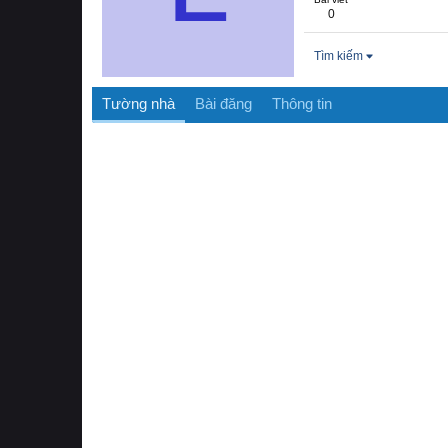
0
Tìm kiếm
Tường nhà
Bài đăng
Thông tin