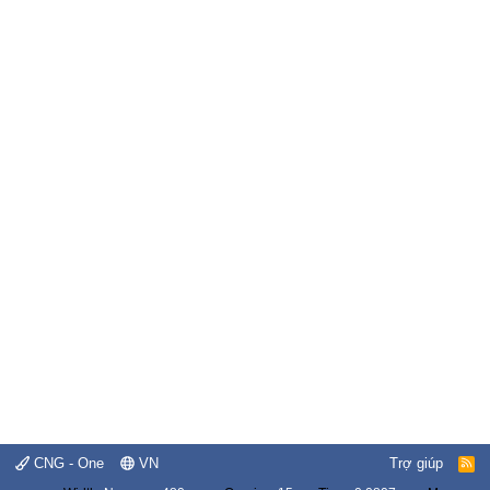
CNG - One
VN
Trợ giúp
R
S