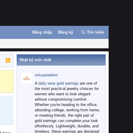
Đăng nhập
Đăng ký
Tìm kiếm
Nhật ký mới nhất
siriusjewelers
Binance
MEXC
A
daily wear gold earrings
are one of
the most practical jewelry choices for
women who want to look elegant
without compromising comfort.
Whether you're heading to the office,
attending college, working from home,
or meeting friends, the right pair of
gold earrings can complete your look
effortlessly. Lightweight, durable, and
timeless, these earrings are designed
B Token