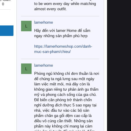
to be worn every day while matching
0
almost every outfit.
lamerhome
L
Hãy đến với lamer Home để sắm
ngay những sản phẩm phù hợp
https://lamerhomeshop.com/danh-
muc-san-pham/chieu/
lamerhome
L
Phòng ngủ không chỉ đơn thuần là nơi
để chúng ta ngả lưng sau một ngày
làm việc mệt mỏi, mà đây còn là
không gian riêng tư phản ánh gu thẩm
mỹ và phong cách sống của gia chủ.
Để biến căn phòng trở thành chốn
nghỉ dưỡng đích thực 5 sao ngay tại
nhà, việc đầu tư vào các bộ sản
phẩm chăn ga gối đệm cao cấp là
điều vô cùng cần thiết. Những sản
phẩm này không chỉ mang lại cảm