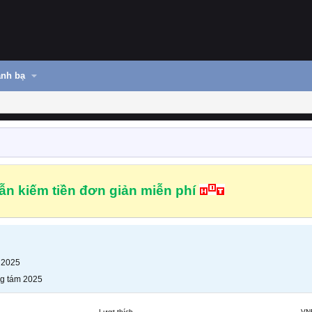
nh bạ
n kiếm tiền đơn giản miễn phí
 2025
g tám 2025
Lượt thích
VN