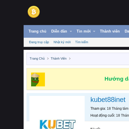
Trang chủ
Diễn đàn
Tin mới
Thành viên
Da
Đang truy cập
Nhật ký mới
Tìm kiếm
Trang Chủ
Thành Viên
Hướng dẫ
kubet88inet
Tham gia
18 Tháng tám
Hoạt động cuối
18 Thán
Bài viết