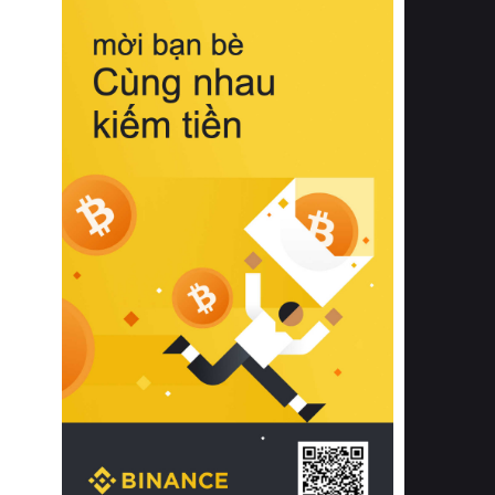
biệt từ bề mặt vải mềm mịn, khả năng
thoáng khí tuyệt vời cho đến độ đàn
hồi chuẩn xác của phần đệm nâng đỡ
cột sống.
Bên cạnh đó, việc lựa chọn các dòng
sản phẩm đạt chuẩn chất lượng quốc
tế còn giúp ngăn ngừa tình trạng kích
ứng da, hạn chế sự phát triển của vi
khuẩn và nấm mốc trong điều kiện
thời tiết nóng ẩm. Bạn có thể tìm hiểu
thêm các nghiên cứu khoa học về tác
động của giấc ngủ và môi trường
phòng ngủ đối với sức khỏe con
người tại Sleep Foundation (External
Link) để có cái nhìn toàn diện hơn.
2. Các tiêu chí vàng khi lựa chọn
chăn ga gối đệm cao cấp cho phòng
ngủ
Để sở hữu một bộ chăn ga gối đệm
cao cấp hoàn hảo cả về thẩm mỹ lẫn
công năng, người tiêu dùng cần cân
nhắc kỹ lưỡng các tiêu chí quan trọng