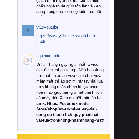
giác êm ái tuyệt đối mà còn là điểm
nhấn nghệ thuật giúp tôn lên vẻ đẹp
sang trọng cho toàn bộ kiến trúc nội
thất.
yt1syoutube
Tuy nhiên, giữa thị trường đa dạng
Y
với vô vàn thương hiệu và mẫu mã
https://www-yt1s.click/youtube-to-
như hiện nay, làm thế nào để chọn
mp3/
được những bộ chăn ga gối đệm cao
cấp thực sự chất lượng, phù hợp với
equinoxmode
khí hậu và nhu cầu sử dụng của gia
đình? Hãy cùng chúng tôi đi tìm lời
Đi làm hàng ngày ngại nhất là việc
giải đáp chi tiết qua bài viết dưới đây.
giặt ủi sơ mi phức tạp. Nếu bạn đang
tìm một chiếc áo vừa chỉn chu, vừa
1. Tại sao các gia đình hiện đại lại ưa
mềm mát thì áo sơ mi nữ tay dài lụa
chuộng chăn ga gối đệm cao cấp?
trơn không nhăn chính là lựa chọn
hoàn hảo giúp bạn giữ nét thanh lịch
Khác với các dòng sản phẩm thông
cả ngày dài. Xem chi tiết mẫu áo tại:
thường, những bộ chăn ga gối đệm
Link: Https: //equinoxmode.
cao cấp trải qua quy trình sản xuất
Store/shop/ao-so-mi-nu-tay-dai-
nghiêm ngặt từ khâu chọn lọc nguyên
cong-so-thanh-lich-quy-phaichat-
liệu tự nhiên đến công nghệ dệt
vai-lua-tronkhong-nhanthoang-mat/
nhuộm hiện đại không chứa hóa chất
độc hại. Khi sử dụng dòng sản phẩm
này, bạn sẽ cảm nhận rõ rệt sự khác