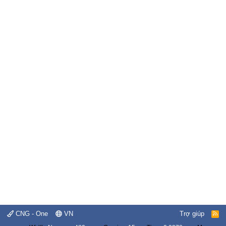
CNG - One
VN
Trợ giúp
R
S