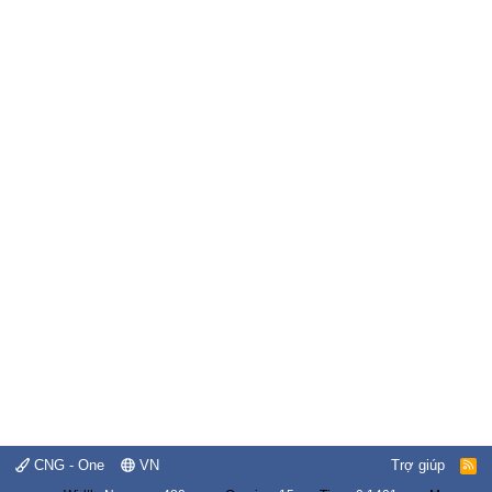
CNG - One
VN
Trợ giúp
R
S