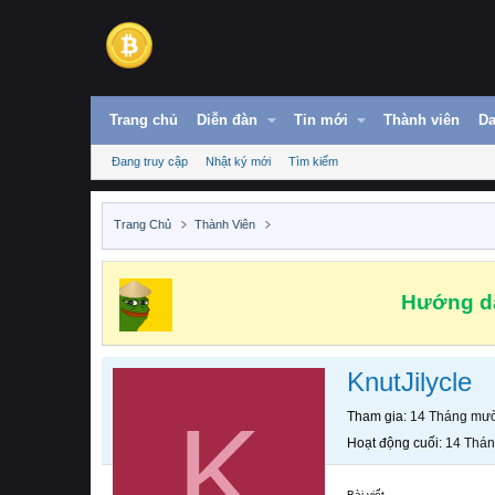
Trang chủ
Diễn đàn
Tin mới
Thành viên
Da
Đang truy cập
Nhật ký mới
Tìm kiếm
Trang Chủ
Thành Viên
Hướng dẫ
KnutJilycle
K
Tham gia
14 Tháng mườ
Hoạt động cuối
14 Thán
Bài viết