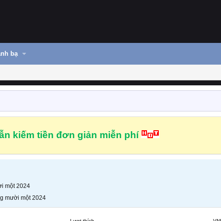
nh bạ
n kiếm tiền đơn giản miễn phí
i một 2024
g mười một 2024
Lượt thích
VN