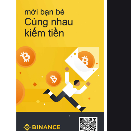
biệt từ bề mặt vải mềm mịn, khả năng
thoáng khí tuyệt vời cho đến độ đàn
hồi chuẩn xác của phần đệm nâng đỡ
cột sống.
Bên cạnh đó, việc lựa chọn các dòng
sản phẩm đạt chuẩn chất lượng quốc
tế còn giúp ngăn ngừa tình trạng kích
ứng da, hạn chế sự phát triển của vi
khuẩn và nấm mốc trong điều kiện
thời tiết nóng ẩm. Bạn có thể tìm hiểu
thêm các nghiên cứu khoa học về tác
động của giấc ngủ và môi trường
phòng ngủ đối với sức khỏe con
người tại Sleep Foundation (External
Link) để có cái nhìn toàn diện hơn.
2. Các tiêu chí vàng khi lựa chọn
chăn ga gối đệm cao cấp cho phòng
ngủ
Để sở hữu một bộ chăn ga gối đệm
cao cấp hoàn hảo cả về thẩm mỹ lẫn
công năng, người tiêu dùng cần cân
nhắc kỹ lưỡng các tiêu chí quan trọng