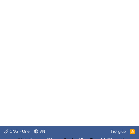
CNG - One
VN
Trợ giúp
R
S