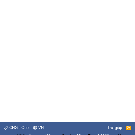
CNG - One
VN
Trợ giúp
R
S