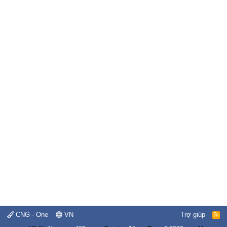
CNG - One
VN
Trợ giúp
R
S