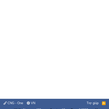
CNG - One
VN
Trợ giúp
R
S