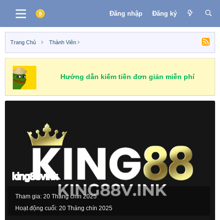
Đăng nhập
Đăng ký
Trang Chủ
Thành Viên
Hướng dẫn kiếm tiền đơn giản miễn phí
king88vink
Tham gia
20 Tháng chín 2025
Hoạt động cuối
20 Tháng chín 2025