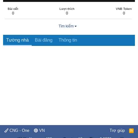
Bài viết
Lượt thích
VNB Token
0
0
0
Tìm kiếm
Tường nhà
Bài đăng
Thông tin
CNG - One
VN
Trợ giúp
R
S