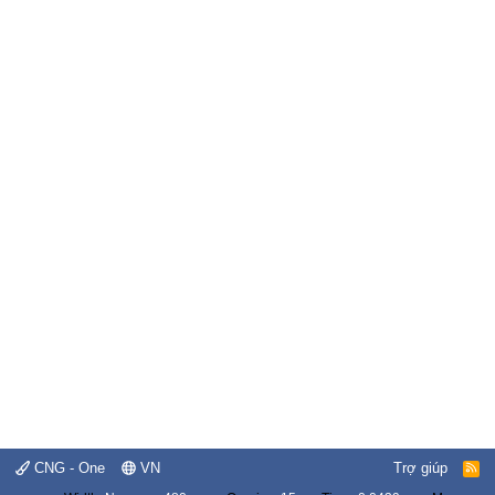
CNG - One
VN
Trợ giúp
R
S