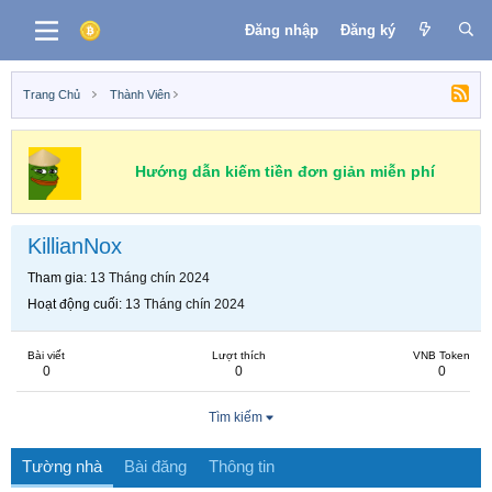
Đăng nhập
Đăng ký
Trang Chủ
Thành Viên
Hướng dẫn kiếm tiền đơn giản miễn phí
KillianNox
Tham gia
13 Tháng chín 2024
Hoạt động cuối
13 Tháng chín 2024
Bài viết
Lượt thích
VNB Token
0
0
0
Tìm kiếm
Tường nhà
Bài đăng
Thông tin