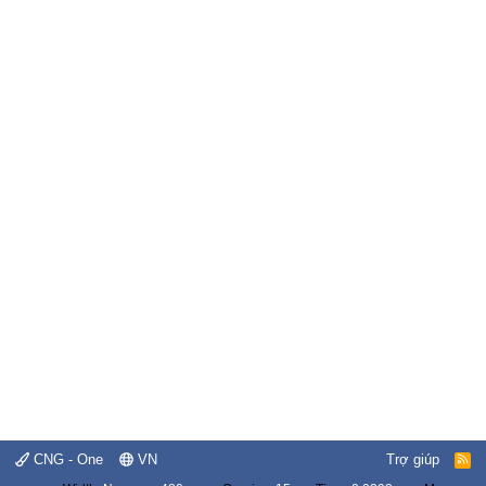
CNG - One
VN
Trợ giúp
R
S