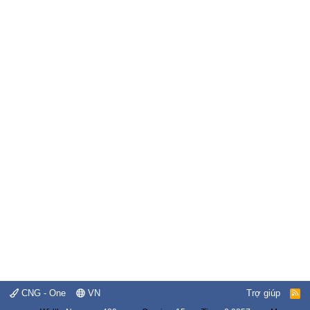
CNG - One
VN
Trợ giúp
R
S