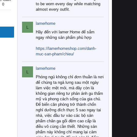
to be worn every day while matching
0
almost every outfit.
lamerhome
L
Hãy đến với lamer Home để sắm
ngay những sản phẩm phù hợp
https://lamerhomeshop.com/danh-
muc-san-pham/chieu/
lamerhome
L
Phòng ngủ không chỉ đơn thuần là nơi
để chúng ta ngả lưng sau một ngày
làm việc mệt mỏi, mà đây còn là
không gian riêng tư phản ánh gu thẩm
mỹ và phong cách sống của gia chủ.
Để biến căn phòng trở thành chốn
nghỉ dưỡng đích thực 5 sao ngay tại
nhà, việc đầu tư vào các bộ sản
phẩm chăn ga gối đệm cao cấp là
điều vô cùng cần thiết. Những sản
phẩm này không chỉ mang lại cảm