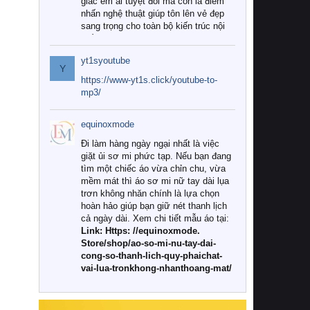
giác êm ái tuyệt đối mà còn là điểm
nhấn nghệ thuật giúp tôn lên vẻ đẹp
sang trọng cho toàn bộ kiến trúc nội
thất.
yt1syoutube
Tuy nhiên, giữa thị trường đa dạng
Y
với vô vàn thương hiệu và mẫu mã
https://www-yt1s.click/youtube-to-
như hiện nay, làm thế nào để chọn
mp3/
được những bộ chăn ga gối đệm cao
cấp thực sự chất lượng, phù hợp với
equinoxmode
khí hậu và nhu cầu sử dụng của gia
đình? Hãy cùng chúng tôi đi tìm lời
Đi làm hàng ngày ngại nhất là việc
giải đáp chi tiết qua bài viết dưới đây.
giặt ủi sơ mi phức tạp. Nếu bạn đang
tìm một chiếc áo vừa chỉn chu, vừa
1. Tại sao các gia đình hiện đại lại ưa
mềm mát thì áo sơ mi nữ tay dài lụa
chuộng chăn ga gối đệm cao cấp?
trơn không nhăn chính là lựa chọn
hoàn hảo giúp bạn giữ nét thanh lịch
Khác với các dòng sản phẩm thông
cả ngày dài. Xem chi tiết mẫu áo tại:
thường, những bộ chăn ga gối đệm
Link: Https: //equinoxmode.
cao cấp trải qua quy trình sản xuất
Store/shop/ao-so-mi-nu-tay-dai-
nghiêm ngặt từ khâu chọn lọc nguyên
cong-so-thanh-lich-quy-phaichat-
liệu tự nhiên đến công nghệ dệt
vai-lua-tronkhong-nhanthoang-mat/
nhuộm hiện đại không chứa hóa chất
độc hại. Khi sử dụng dòng sản phẩm
này, bạn sẽ cảm nhận rõ rệt sự khác