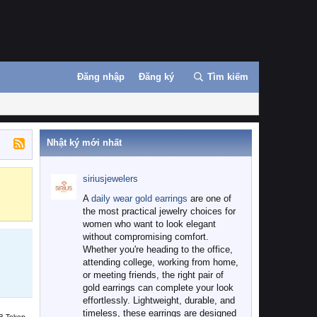
Đăng nhập
Đăng ký
Tìm kiếm
Nhật ký mới nhất
siriusjewelers
Binance
MEXC
A
daily wear gold earrings
are one of
the most practical jewelry choices for
women who want to look elegant
without compromising comfort.
Whether you're heading to the office,
attending college, working from home,
or meeting friends, the right pair of
gold earrings can complete your look
effortlessly. Lightweight, durable, and
timeless, these earrings are designed
B Token