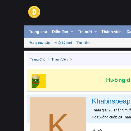
Trang chủ
Diễn đàn
Tin mới
Thành viên
Da
Đang truy cập
Nhật ký mới
Tìm kiếm
Trang Chủ
Thành Viên
Hướng dẫ
Khabirspea
K
Tham gia
20 Tháng mườ
Hoạt động cuối
20 Thán
Bài viết