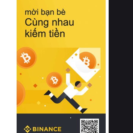
biệt từ bề mặt vải mềm mịn, khả năng
thoáng khí tuyệt vời cho đến độ đàn
hồi chuẩn xác của phần đệm nâng đỡ
cột sống.
Bên cạnh đó, việc lựa chọn các dòng
sản phẩm đạt chuẩn chất lượng quốc
tế còn giúp ngăn ngừa tình trạng kích
ứng da, hạn chế sự phát triển của vi
khuẩn và nấm mốc trong điều kiện
thời tiết nóng ẩm. Bạn có thể tìm hiểu
thêm các nghiên cứu khoa học về tác
động của giấc ngủ và môi trường
phòng ngủ đối với sức khỏe con
người tại Sleep Foundation (External
Link) để có cái nhìn toàn diện hơn.
2. Các tiêu chí vàng khi lựa chọn
chăn ga gối đệm cao cấp cho phòng
ngủ
Để sở hữu một bộ chăn ga gối đệm
cao cấp hoàn hảo cả về thẩm mỹ lẫn
công năng, người tiêu dùng cần cân
nhắc kỹ lưỡng các tiêu chí quan trọng