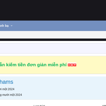
nh bạ
n kiếm tiền đơn giản miễn phí
phams
i một 2024
g mười một 2024
Lượt thích
VN