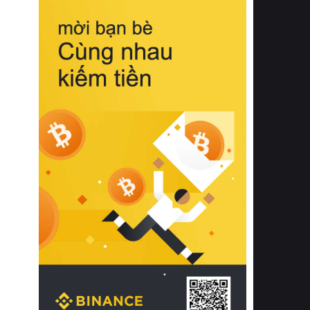
biệt từ bề mặt vải mềm mịn, khả năng
thoáng khí tuyệt vời cho đến độ đàn
hồi chuẩn xác của phần đệm nâng đỡ
cột sống.
Bên cạnh đó, việc lựa chọn các dòng
sản phẩm đạt chuẩn chất lượng quốc
tế còn giúp ngăn ngừa tình trạng kích
ứng da, hạn chế sự phát triển của vi
khuẩn và nấm mốc trong điều kiện
thời tiết nóng ẩm. Bạn có thể tìm hiểu
thêm các nghiên cứu khoa học về tác
động của giấc ngủ và môi trường
phòng ngủ đối với sức khỏe con
người tại Sleep Foundation (External
Link) để có cái nhìn toàn diện hơn.
2. Các tiêu chí vàng khi lựa chọn
chăn ga gối đệm cao cấp cho phòng
ngủ
Để sở hữu một bộ chăn ga gối đệm
cao cấp hoàn hảo cả về thẩm mỹ lẫn
công năng, người tiêu dùng cần cân
nhắc kỹ lưỡng các tiêu chí quan trọng