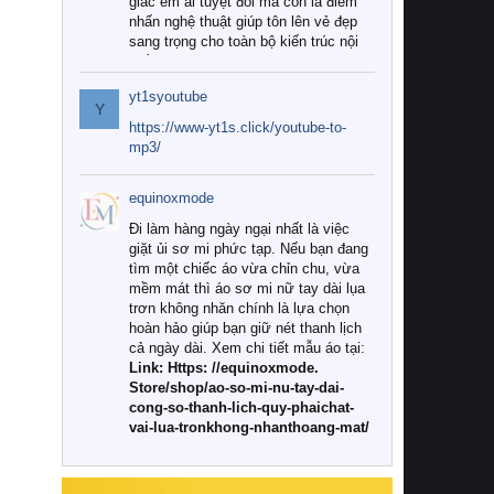
giác êm ái tuyệt đối mà còn là điểm
nhấn nghệ thuật giúp tôn lên vẻ đẹp
sang trọng cho toàn bộ kiến trúc nội
thất.
yt1syoutube
Tuy nhiên, giữa thị trường đa dạng
Y
với vô vàn thương hiệu và mẫu mã
https://www-yt1s.click/youtube-to-
như hiện nay, làm thế nào để chọn
mp3/
được những bộ chăn ga gối đệm cao
cấp thực sự chất lượng, phù hợp với
equinoxmode
khí hậu và nhu cầu sử dụng của gia
đình? Hãy cùng chúng tôi đi tìm lời
Đi làm hàng ngày ngại nhất là việc
giải đáp chi tiết qua bài viết dưới đây.
giặt ủi sơ mi phức tạp. Nếu bạn đang
tìm một chiếc áo vừa chỉn chu, vừa
1. Tại sao các gia đình hiện đại lại ưa
mềm mát thì áo sơ mi nữ tay dài lụa
chuộng chăn ga gối đệm cao cấp?
trơn không nhăn chính là lựa chọn
hoàn hảo giúp bạn giữ nét thanh lịch
Khác với các dòng sản phẩm thông
cả ngày dài. Xem chi tiết mẫu áo tại:
thường, những bộ chăn ga gối đệm
Link: Https: //equinoxmode.
cao cấp trải qua quy trình sản xuất
Store/shop/ao-so-mi-nu-tay-dai-
nghiêm ngặt từ khâu chọn lọc nguyên
cong-so-thanh-lich-quy-phaichat-
liệu tự nhiên đến công nghệ dệt
vai-lua-tronkhong-nhanthoang-mat/
nhuộm hiện đại không chứa hóa chất
độc hại. Khi sử dụng dòng sản phẩm
này, bạn sẽ cảm nhận rõ rệt sự khác