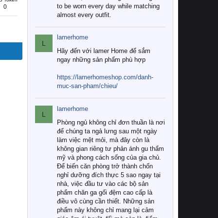
to be worn every day while matching
0
almost every outfit.
lamerhome
L
Hãy đến với lamer Home để sắm
ngay những sản phẩm phù hợp
https://lamerhomeshop.com/danh-
muc-san-pham/chieu/
lamerhome
L
Phòng ngủ không chỉ đơn thuần là nơi
để chúng ta ngả lưng sau một ngày
làm việc mệt mỏi, mà đây còn là
không gian riêng tư phản ánh gu thẩm
mỹ và phong cách sống của gia chủ.
Để biến căn phòng trở thành chốn
nghỉ dưỡng đích thực 5 sao ngay tại
nhà, việc đầu tư vào các bộ sản
phẩm chăn ga gối đệm cao cấp là
điều vô cùng cần thiết. Những sản
phẩm này không chỉ mang lại cảm