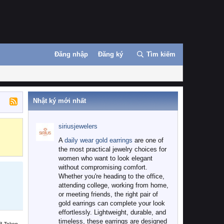
Đăng nhập
Đăng ký
Tìm kiếm
Nhật ký mới nhất
siriusjewelers
Binance
MEXC
A
daily wear gold earrings
are one of
the most practical jewelry choices for
women who want to look elegant
without compromising comfort.
Whether you're heading to the office,
attending college, working from home,
or meeting friends, the right pair of
gold earrings can complete your look
effortlessly. Lightweight, durable, and
timeless, these earrings are designed
B Token