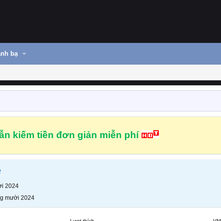
nh bạ
n kiếm tiền đơn giản miễn phí
e
i 2024
g mười 2024
Lượt thích
VN