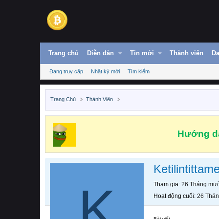
Trang chủ
Diễn đàn
Tin mới
Thành viên
Da
Đang truy cập
Nhật ký mới
Tìm kiếm
Trang Chủ
Thành Viên
Hướng dẫ
Ketilintittam
K
Tham gia
26 Tháng mườ
Hoạt động cuối
26 Thán
Bài viết