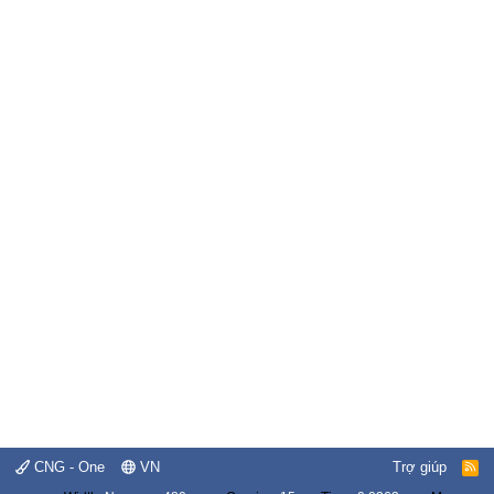
CNG - One
VN
Trợ giúp
R
S