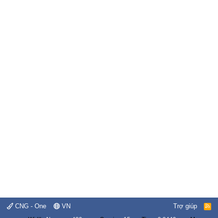
CNG - One
VN
Trợ giúp
R
S