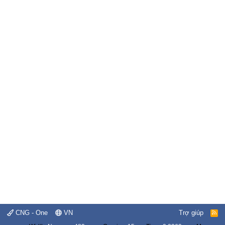
CNG - One
VN
Trợ giúp
R
S