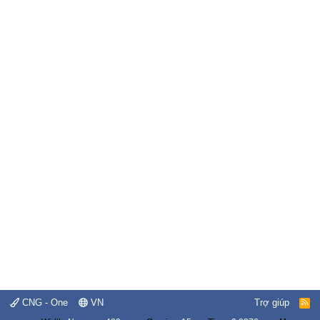
CNG - One
VN
Trợ giúp
R
S