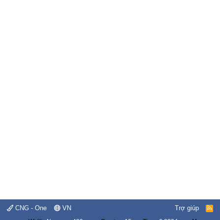
CNG - One
VN
Trợ giúp
R
S