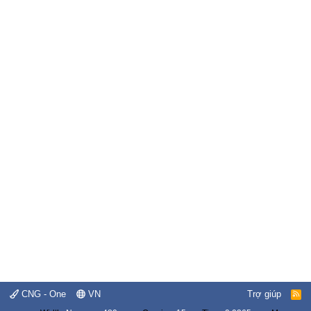
CNG - One
VN
Trợ giúp
R
S