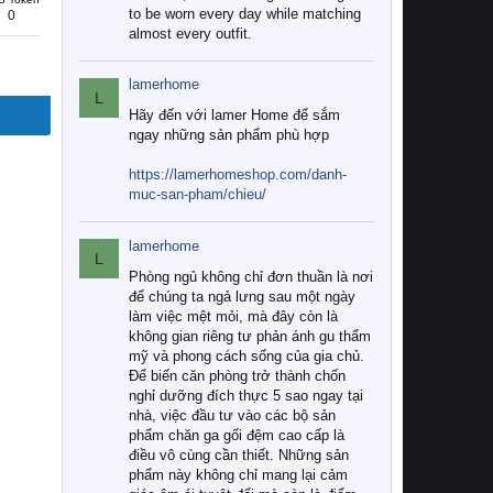
to be worn every day while matching
0
almost every outfit.
lamerhome
L
Hãy đến với lamer Home để sắm
ngay những sản phẩm phù hợp
https://lamerhomeshop.com/danh-
muc-san-pham/chieu/
lamerhome
L
Phòng ngủ không chỉ đơn thuần là nơi
để chúng ta ngả lưng sau một ngày
làm việc mệt mỏi, mà đây còn là
không gian riêng tư phản ánh gu thẩm
mỹ và phong cách sống của gia chủ.
Để biến căn phòng trở thành chốn
nghỉ dưỡng đích thực 5 sao ngay tại
nhà, việc đầu tư vào các bộ sản
phẩm chăn ga gối đệm cao cấp là
điều vô cùng cần thiết. Những sản
phẩm này không chỉ mang lại cảm