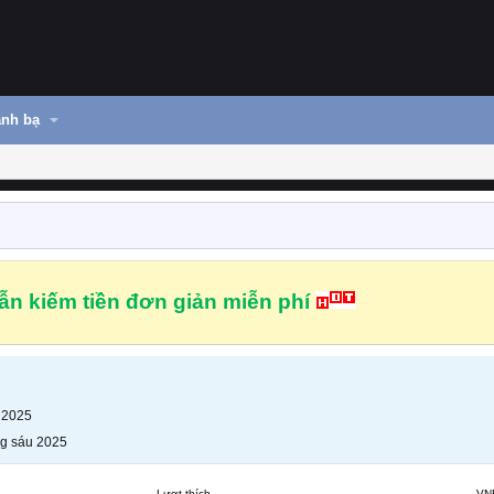
nh bạ
n kiếm tiền đơn giản miễn phí
 2025
g sáu 2025
Lượt thích
VN