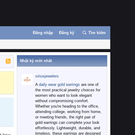
Đăng nhập
Đăng ký
Tìm kiếm
Nhật ký mới nhất
siriusjewelers
Binance
MEXC
A
daily wear gold earrings
are one of
the most practical jewelry choices for
women who want to look elegant
without compromising comfort.
Whether you're heading to the office,
attending college, working from home,
or meeting friends, the right pair of
gold earrings can complete your look
effortlessly. Lightweight, durable, and
timeless, these earrings are designed
B Token