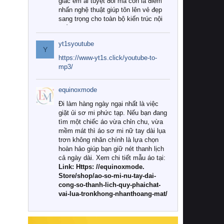
giác êm ái tuyệt đối mà còn là điểm
nhấn nghệ thuật giúp tôn lên vẻ đẹp
sang trọng cho toàn bộ kiến trúc nội
thất.
yt1syoutube
Tuy nhiên, giữa thị trường đa dạng
Y
với vô vàn thương hiệu và mẫu mã
https://www-yt1s.click/youtube-to-
như hiện nay, làm thế nào để chọn
mp3/
được những bộ chăn ga gối đệm cao
cấp thực sự chất lượng, phù hợp với
equinoxmode
khí hậu và nhu cầu sử dụng của gia
đình? Hãy cùng chúng tôi đi tìm lời
Đi làm hàng ngày ngại nhất là việc
giải đáp chi tiết qua bài viết dưới đây.
giặt ủi sơ mi phức tạp. Nếu bạn đang
tìm một chiếc áo vừa chỉn chu, vừa
1. Tại sao các gia đình hiện đại lại ưa
mềm mát thì áo sơ mi nữ tay dài lụa
chuộng chăn ga gối đệm cao cấp?
trơn không nhăn chính là lựa chọn
hoàn hảo giúp bạn giữ nét thanh lịch
Khác với các dòng sản phẩm thông
cả ngày dài. Xem chi tiết mẫu áo tại:
thường, những bộ chăn ga gối đệm
Link: Https: //equinoxmode.
cao cấp trải qua quy trình sản xuất
Store/shop/ao-so-mi-nu-tay-dai-
nghiêm ngặt từ khâu chọn lọc nguyên
cong-so-thanh-lich-quy-phaichat-
liệu tự nhiên đến công nghệ dệt
vai-lua-tronkhong-nhanthoang-mat/
nhuộm hiện đại không chứa hóa chất
độc hại. Khi sử dụng dòng sản phẩm
này, bạn sẽ cảm nhận rõ rệt sự khác