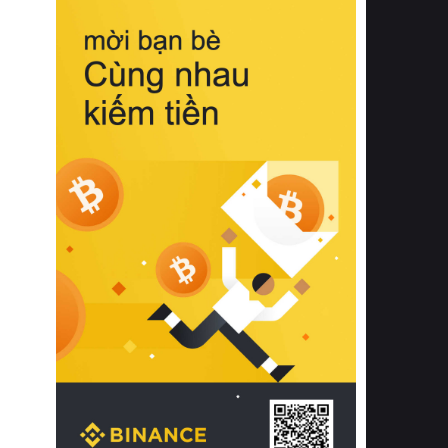
biệt từ bề mặt vải mềm mịn, khả năng
thoáng khí tuyệt vời cho đến độ đàn
hồi chuẩn xác của phần đệm nâng đỡ
cột sống.
Bên cạnh đó, việc lựa chọn các dòng
sản phẩm đạt chuẩn chất lượng quốc
tế còn giúp ngăn ngừa tình trạng kích
ứng da, hạn chế sự phát triển của vi
khuẩn và nấm mốc trong điều kiện
thời tiết nóng ẩm. Bạn có thể tìm hiểu
thêm các nghiên cứu khoa học về tác
động của giấc ngủ và môi trường
phòng ngủ đối với sức khỏe con
người tại Sleep Foundation (External
Link) để có cái nhìn toàn diện hơn.
2. Các tiêu chí vàng khi lựa chọn
chăn ga gối đệm cao cấp cho phòng
ngủ
Để sở hữu một bộ chăn ga gối đệm
cao cấp hoàn hảo cả về thẩm mỹ lẫn
công năng, người tiêu dùng cần cân
nhắc kỹ lưỡng các tiêu chí quan trọng