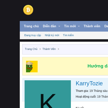
Trang chủ
Diễn đàn
Tin mới
Thành viên
Da
Đang truy cập
Nhật ký mới
Tìm kiếm
Trang Chủ
Thành Viên
Hướng dẫ
KarryTozie
K
Tham gia
19 Tháng sáu
Hoạt động cuối
19 Thán
Bài viết