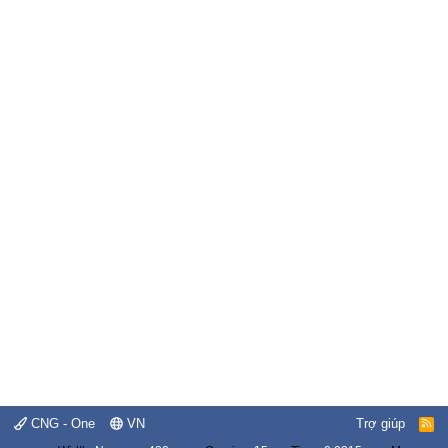
CNG - One
VN
Trợ giúp
R
S