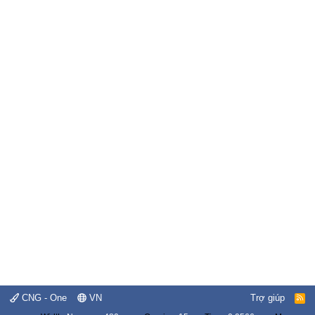
CNG - One
VN
Trợ giúp
R
S