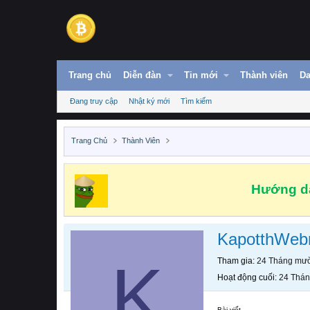
Trang chủ
Diễn đàn
Tin mới
Thành viên
Da
Đang truy cập
Nhật ký mới
Tìm kiếm
Trang Chủ
Thành Viên
Hướng dẫ
KapotthWe
K
Tham gia
24 Tháng mườ
Hoạt động cuối
24 Thán
Bài viết