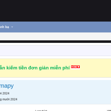
nh bạ
n kiếm tiền đơn giản miễn phí
bmapy
i 2024
g mười 2024
Lượt thích
VN