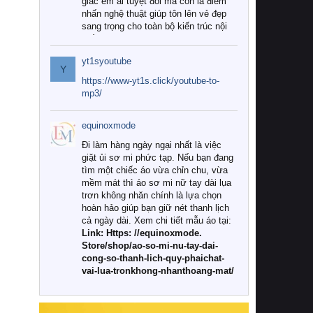
giác êm ái tuyệt đối mà còn là điểm
nhấn nghệ thuật giúp tôn lên vẻ đẹp
sang trọng cho toàn bộ kiến trúc nội
thất.
yt1syoutube
Tuy nhiên, giữa thị trường đa dạng
Y
với vô vàn thương hiệu và mẫu mã
https://www-yt1s.click/youtube-to-
như hiện nay, làm thế nào để chọn
mp3/
được những bộ chăn ga gối đệm cao
cấp thực sự chất lượng, phù hợp với
equinoxmode
khí hậu và nhu cầu sử dụng của gia
đình? Hãy cùng chúng tôi đi tìm lời
Đi làm hàng ngày ngại nhất là việc
giải đáp chi tiết qua bài viết dưới đây.
giặt ủi sơ mi phức tạp. Nếu bạn đang
tìm một chiếc áo vừa chỉn chu, vừa
1. Tại sao các gia đình hiện đại lại ưa
mềm mát thì áo sơ mi nữ tay dài lụa
chuộng chăn ga gối đệm cao cấp?
trơn không nhăn chính là lựa chọn
hoàn hảo giúp bạn giữ nét thanh lịch
Khác với các dòng sản phẩm thông
cả ngày dài. Xem chi tiết mẫu áo tại:
thường, những bộ chăn ga gối đệm
Link: Https: //equinoxmode.
cao cấp trải qua quy trình sản xuất
Store/shop/ao-so-mi-nu-tay-dai-
nghiêm ngặt từ khâu chọn lọc nguyên
cong-so-thanh-lich-quy-phaichat-
liệu tự nhiên đến công nghệ dệt
vai-lua-tronkhong-nhanthoang-mat/
nhuộm hiện đại không chứa hóa chất
độc hại. Khi sử dụng dòng sản phẩm
này, bạn sẽ cảm nhận rõ rệt sự khác