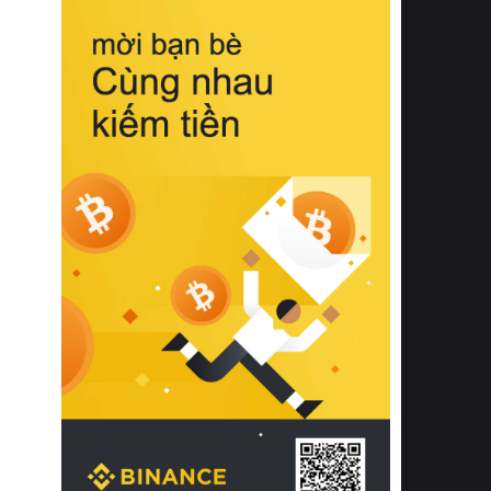
biệt từ bề mặt vải mềm mịn, khả năng
thoáng khí tuyệt vời cho đến độ đàn
hồi chuẩn xác của phần đệm nâng đỡ
cột sống.
Bên cạnh đó, việc lựa chọn các dòng
sản phẩm đạt chuẩn chất lượng quốc
tế còn giúp ngăn ngừa tình trạng kích
ứng da, hạn chế sự phát triển của vi
khuẩn và nấm mốc trong điều kiện
thời tiết nóng ẩm. Bạn có thể tìm hiểu
thêm các nghiên cứu khoa học về tác
động của giấc ngủ và môi trường
phòng ngủ đối với sức khỏe con
người tại Sleep Foundation (External
Link) để có cái nhìn toàn diện hơn.
2. Các tiêu chí vàng khi lựa chọn
chăn ga gối đệm cao cấp cho phòng
ngủ
Để sở hữu một bộ chăn ga gối đệm
cao cấp hoàn hảo cả về thẩm mỹ lẫn
công năng, người tiêu dùng cần cân
nhắc kỹ lưỡng các tiêu chí quan trọng