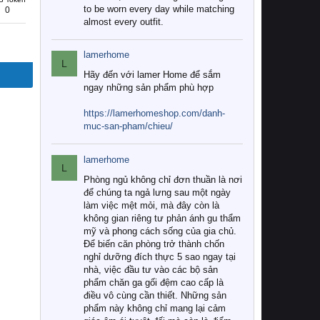
to be worn every day while matching
0
almost every outfit.
lamerhome
L
Hãy đến với lamer Home để sắm
ngay những sản phẩm phù hợp
https://lamerhomeshop.com/danh-
muc-san-pham/chieu/
lamerhome
L
Phòng ngủ không chỉ đơn thuần là nơi
để chúng ta ngả lưng sau một ngày
làm việc mệt mỏi, mà đây còn là
không gian riêng tư phản ánh gu thẩm
mỹ và phong cách sống của gia chủ.
Để biến căn phòng trở thành chốn
nghỉ dưỡng đích thực 5 sao ngay tại
nhà, việc đầu tư vào các bộ sản
phẩm chăn ga gối đệm cao cấp là
điều vô cùng cần thiết. Những sản
phẩm này không chỉ mang lại cảm