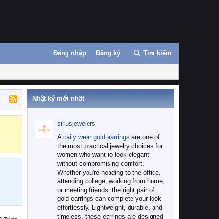
Đăng nhập
Đăng ký
Tìm kiếm
Nhật ký mới nhất
siriusjewelers
Binance
MEXC
A
daily wear gold earrings
are one of
the most practical jewelry choices for
women who want to look elegant
without compromising comfort.
Whether you're heading to the office,
attending college, working from home,
or meeting friends, the right pair of
gold earrings can complete your look
effortlessly. Lightweight, durable, and
timeless, these earrings are designed
B Token