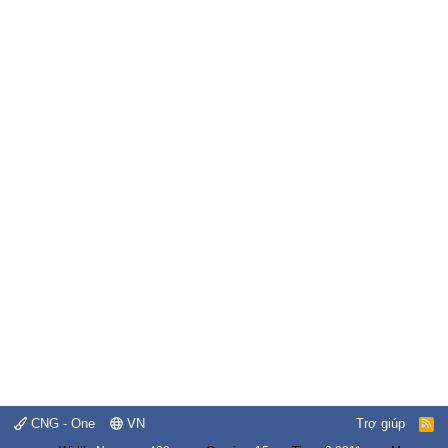
CNG - One
VN
Trợ giúp
R
S