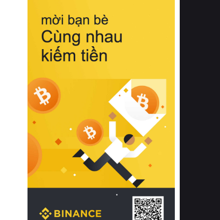
biệt từ bề mặt vải mềm mịn, khả năng
thoáng khí tuyệt vời cho đến độ đàn
hồi chuẩn xác của phần đệm nâng đỡ
cột sống.
Bên cạnh đó, việc lựa chọn các dòng
sản phẩm đạt chuẩn chất lượng quốc
tế còn giúp ngăn ngừa tình trạng kích
ứng da, hạn chế sự phát triển của vi
khuẩn và nấm mốc trong điều kiện
thời tiết nóng ẩm. Bạn có thể tìm hiểu
thêm các nghiên cứu khoa học về tác
động của giấc ngủ và môi trường
phòng ngủ đối với sức khỏe con
người tại Sleep Foundation (External
Link) để có cái nhìn toàn diện hơn.
2. Các tiêu chí vàng khi lựa chọn
chăn ga gối đệm cao cấp cho phòng
ngủ
Để sở hữu một bộ chăn ga gối đệm
cao cấp hoàn hảo cả về thẩm mỹ lẫn
công năng, người tiêu dùng cần cân
nhắc kỹ lưỡng các tiêu chí quan trọng