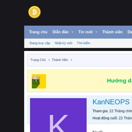
Trang chủ
Diễn đàn
Tin mới
Thành viên
Da
Đang truy cập
Nhật ký mới
Tìm kiếm
Trang Chủ
Thành Viên
Hướng dẫ
KanNEOPS
K
Tham gia
22 Tháng chí
Hoạt động cuối
22 Thán
Bài viết