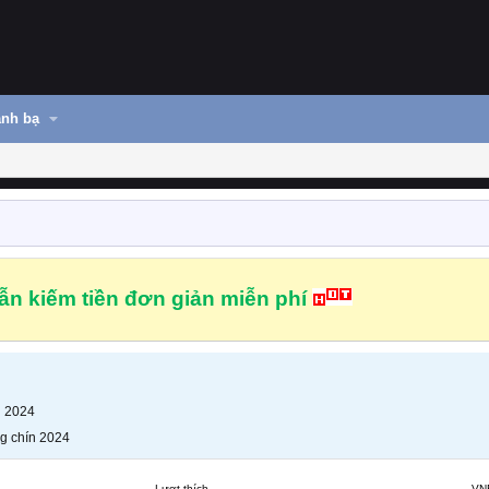
nh bạ
n kiếm tiền đơn giản miễn phí
n 2024
g chín 2024
Lượt thích
VN