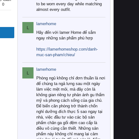
to be worn every day while matching
0
almost every outfit.
lamerhome
L
Hãy đến với lamer Home để sắm
ngay những sản phẩm phù hợp
https://lamerhomeshop.com/danh-
muc-san-pham/chieu/
lamerhome
L
Phòng ngủ không chỉ đơn thuần là nơi
để chúng ta ngả lưng sau một ngày
làm việc mệt mỏi, mà đây còn là
không gian riêng tư phản ánh gu thẩm
mỹ và phong cách sống của gia chủ.
Để biến căn phòng trở thành chốn
nghỉ dưỡng đích thực 5 sao ngay tại
nhà, việc đầu tư vào các bộ sản
phẩm chăn ga gối đệm cao cấp là
điều vô cùng cần thiết. Những sản
phẩm này không chỉ mang lại cảm