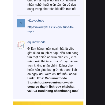
giác êm ái tuyệt đối mà còn là điểm
nhấn nghệ thuật giúp tôn lên vẻ đẹp
sang trọng cho toàn bộ kiến trúc nội
thất.
yt1syoutube
Tuy nhiên, giữa thị trường đa dạng
Y
với vô vàn thương hiệu và mẫu mã
https://www-yt1s.click/youtube-to-
như hiện nay, làm thế nào để chọn
mp3/
được những bộ chăn ga gối đệm cao
cấp thực sự chất lượng, phù hợp với
equinoxmode
khí hậu và nhu cầu sử dụng của gia
đình? Hãy cùng chúng tôi đi tìm lời
Đi làm hàng ngày ngại nhất là việc
giải đáp chi tiết qua bài viết dưới đây.
giặt ủi sơ mi phức tạp. Nếu bạn đang
tìm một chiếc áo vừa chỉn chu, vừa
1. Tại sao các gia đình hiện đại lại ưa
mềm mát thì áo sơ mi nữ tay dài lụa
chuộng chăn ga gối đệm cao cấp?
trơn không nhăn chính là lựa chọn
hoàn hảo giúp bạn giữ nét thanh lịch
Khác với các dòng sản phẩm thông
cả ngày dài. Xem chi tiết mẫu áo tại:
thường, những bộ chăn ga gối đệm
Link: Https: //equinoxmode.
cao cấp trải qua quy trình sản xuất
Store/shop/ao-so-mi-nu-tay-dai-
nghiêm ngặt từ khâu chọn lọc nguyên
cong-so-thanh-lich-quy-phaichat-
liệu tự nhiên đến công nghệ dệt
vai-lua-tronkhong-nhanthoang-mat/
nhuộm hiện đại không chứa hóa chất
độc hại. Khi sử dụng dòng sản phẩm
này, bạn sẽ cảm nhận rõ rệt sự khác