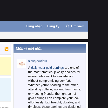
Đăng nhập
Đăng ký
Tìm kiếm
Nhật ký mới nhất
siriusjewelers
Binance
MEXC
A
daily wear gold earrings
are one of
the most practical jewelry choices for
women who want to look elegant
without compromising comfort.
Whether you're heading to the office,
attending college, working from home,
or meeting friends, the right pair of
gold earrings can complete your look
effortlessly. Lightweight, durable, and
timeless, these earrings are designed
B Token