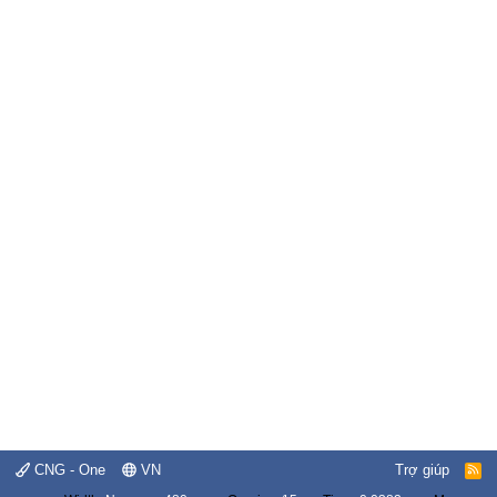
CNG - One
VN
Trợ giúp
R
S