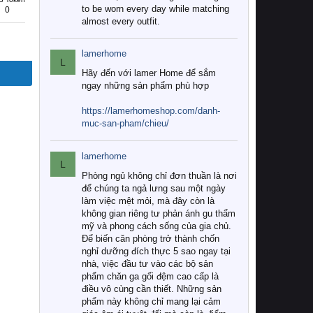
to be worn every day while matching
0
almost every outfit.
lamerhome
L
Hãy đến với lamer Home để sắm
ngay những sản phẩm phù hợp
https://lamerhomeshop.com/danh-
muc-san-pham/chieu/
lamerhome
L
Phòng ngủ không chỉ đơn thuần là nơi
để chúng ta ngả lưng sau một ngày
làm việc mệt mỏi, mà đây còn là
không gian riêng tư phản ánh gu thẩm
mỹ và phong cách sống của gia chủ.
Để biến căn phòng trở thành chốn
nghỉ dưỡng đích thực 5 sao ngay tại
nhà, việc đầu tư vào các bộ sản
phẩm chăn ga gối đệm cao cấp là
điều vô cùng cần thiết. Những sản
phẩm này không chỉ mang lại cảm