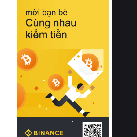
biệt từ bề mặt vải mềm mịn, khả năng
thoáng khí tuyệt vời cho đến độ đàn
hồi chuẩn xác của phần đệm nâng đỡ
cột sống.
Bên cạnh đó, việc lựa chọn các dòng
sản phẩm đạt chuẩn chất lượng quốc
tế còn giúp ngăn ngừa tình trạng kích
ứng da, hạn chế sự phát triển của vi
khuẩn và nấm mốc trong điều kiện
thời tiết nóng ẩm. Bạn có thể tìm hiểu
thêm các nghiên cứu khoa học về tác
động của giấc ngủ và môi trường
phòng ngủ đối với sức khỏe con
người tại Sleep Foundation (External
Link) để có cái nhìn toàn diện hơn.
2. Các tiêu chí vàng khi lựa chọn
chăn ga gối đệm cao cấp cho phòng
ngủ
Để sở hữu một bộ chăn ga gối đệm
cao cấp hoàn hảo cả về thẩm mỹ lẫn
công năng, người tiêu dùng cần cân
nhắc kỹ lưỡng các tiêu chí quan trọng