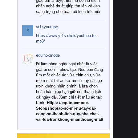
giác êm ái tuyệt đối mà còn là điểm
nhấn nghệ thuật giúp tôn lên vẻ đẹp
sang trọng cho toàn bộ kiến trúc nội
thất.
yt1syoutube
Tuy nhiên, giữa thị trường đa dạng
Y
với vô vàn thương hiệu và mẫu mã
https://www-yt1s.click/youtube-to-
như hiện nay, làm thế nào để chọn
mp3/
được những bộ chăn ga gối đệm cao
cấp thực sự chất lượng, phù hợp với
equinoxmode
khí hậu và nhu cầu sử dụng của gia
đình? Hãy cùng chúng tôi đi tìm lời
Đi làm hàng ngày ngại nhất là việc
giải đáp chi tiết qua bài viết dưới đây.
giặt ủi sơ mi phức tạp. Nếu bạn đang
tìm một chiếc áo vừa chỉn chu, vừa
1. Tại sao các gia đình hiện đại lại ưa
mềm mát thì áo sơ mi nữ tay dài lụa
chuộng chăn ga gối đệm cao cấp?
trơn không nhăn chính là lựa chọn
hoàn hảo giúp bạn giữ nét thanh lịch
Khác với các dòng sản phẩm thông
cả ngày dài. Xem chi tiết mẫu áo tại:
thường, những bộ chăn ga gối đệm
Link: Https: //equinoxmode.
cao cấp trải qua quy trình sản xuất
Store/shop/ao-so-mi-nu-tay-dai-
nghiêm ngặt từ khâu chọn lọc nguyên
cong-so-thanh-lich-quy-phaichat-
liệu tự nhiên đến công nghệ dệt
vai-lua-tronkhong-nhanthoang-mat/
nhuộm hiện đại không chứa hóa chất
độc hại. Khi sử dụng dòng sản phẩm
này, bạn sẽ cảm nhận rõ rệt sự khác