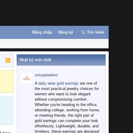
Đăng nhập
Đăng ký
Tìm kiếm
Nhật ký mới nhất
siriusjewelers
Binance
MEXC
A
daily wear gold earrings
are one of
the most practical jewelry choices for
women who want to look elegant
without compromising comfort.
Whether you're heading to the office,
attending college, working from home,
or meeting friends, the right pair of
gold earrings can complete your look
effortlessly. Lightweight, durable, and
timeless, these earrings are designed
B Token