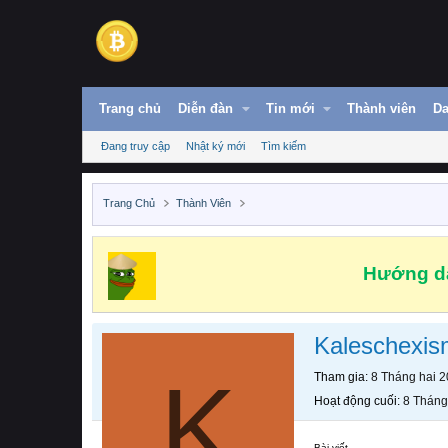
Trang chủ
Diễn đàn
Tin mới
Thành viên
Da
Đang truy cập
Nhật ký mới
Tìm kiếm
Trang Chủ
Thành Viên
Hướng dẫ
Kaleschexis
K
Tham gia
8 Tháng hai 
Hoạt động cuối
8 Tháng
Bài viết