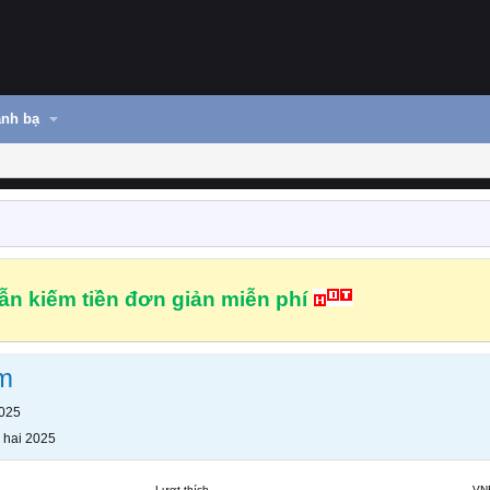
nh bạ
n kiếm tiền đơn giản miễn phí
m
2025
 hai 2025
Lượt thích
VN